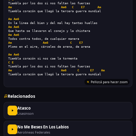
Tiembla por los dos si nos faltan las fuerzas
Am
Am6
C
E7
Am
Tiembla corazón que llegó la tercera guerra mundial
Am
Am6
En la linea del bien y del mal hay tantas huellas
Am
Am6
Que hasta se llevaron el conejo y la chistera
Am
Am6
Todos contra todos, de cualquier manera
Am
Am6
C
E7
Plomo en el aire, cárceles de arena, de arena
Am
Am6
Tiembla corazón si nos cae la tormenta
C
E
Tiembla por los dos si nos faltan las fuerzas
Am
Am6
C
E7
Am
Tiembla corazón que llegó la tercera guerra mundial
Pellizcá para hacer zoom
Relacionados
Atasco
Lisasinson
No Me Beses En Los Labios
Aerolineas Federales