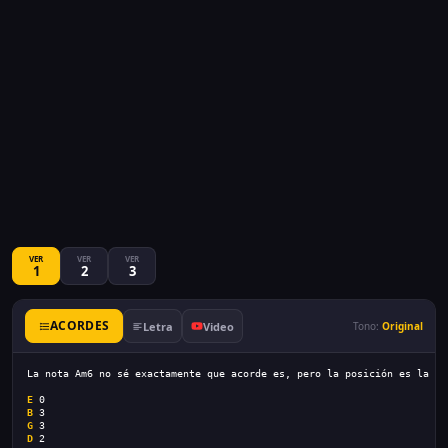
VER
VER
VER
1
2
3
ACORDES
Letra
Video
Tono:
Original
La nota Am6 no sé exactamente que acorde es, pero la posición es la si
E
 0
B
 3
G
 3
D
 2