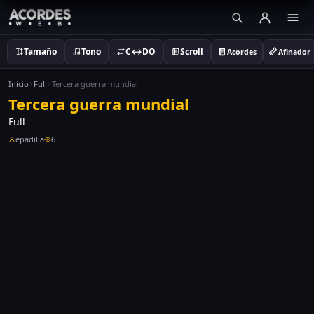
Tamaño
Tono
C↔DO
Scroll
Acordes
Afinador
Inicio
Full
Tercera guerra mundial
Tercera guerra mundial
Full
epadilla
6