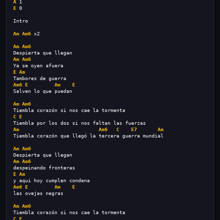
A
 1
E
 0
Intro
Am
Am6
 x2
Am
Am6
Despierta que llegan
Am
Am6
Ya se oyen afuera
E
Am
Tambores de guerra
Am6
E
Am
E
Salven lo que puedan
Am
Am6
Tiembla corazón si nos cae la tormenta
C
E
Tiembla por los dos si nos faltan las fuerzas
Am
Am6
C
E7
Am
Tiembla corazón que llegó la tercera guerra mundial
Am
Am6
Despierta que llegan
Am
Am6
despeinando fronteras
E
Am
y aqui hoy cumplen condena
Am6
E
Am
E
las ovejas negras
Am
Am6
Tiembla corazón si nos cae la tormenta
C
E