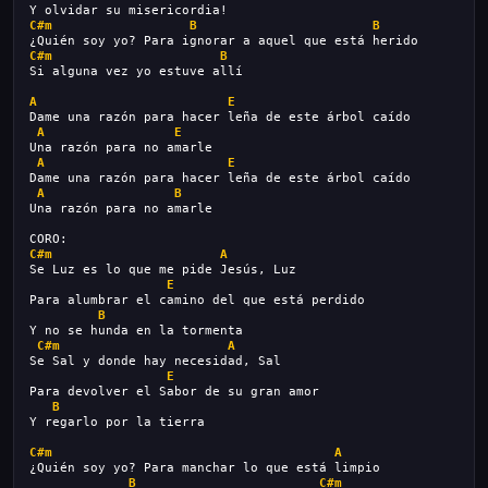
Y olvidar su misericordia!
C#m
B
B
¿Quién soy yo? Para ignorar a aquel que está herido
C#m
B
Si alguna vez yo estuve allí
A
E
Dame una razón para hacer leña de este árbol caído
A
E
Una razón para no amarle
A
E
Dame una razón para hacer leña de este árbol caído
A
B
Una razón para no amarle
CORO:
C#m
A
Se Luz es lo que me pide Jesús, Luz
E
Para alumbrar el camino del que está perdido
B
Y no se hunda en la tormenta
C#m
A
Se Sal y donde hay necesidad, Sal
E
Para devolver el Sabor de su gran amor
B
Y regarlo por la tierra
C#m
A
¿Quién soy yo? Para manchar lo que está limpio
B
C#m