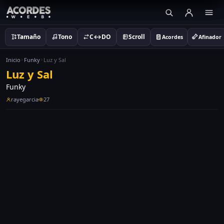
Tamaño
Tono
C↔DO
Scroll
Acordes
Afinador
Inicio
Funky
Luz y Sal
Luz y Sal
Funky
rayegarcia
27