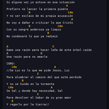
Si alguna vez yo estuve en esa situación
A
Prefiero no lanzar la primera piedra
B
C#m
Y no ser esclavo de mi propia acusación
A
No voy a dañar o criticar lo que Cristo
B
C#m
Con su sangre poderosa ya limpio
B
No condenaré lo que ya redimió
A
E
Dame una razón para hacer leña de este árbol caído
A
B
Una razón para no amarle
CORO:
C#m
A
//Se Luz es lo que me pide Jesús, Luz
E
Para alumbrar el camino del que está perdido
B
Y no se hunda en la tormenta
C#m
A
Se Sal y donde hay necesidad, Sal
E
Para devolver el Sabor de su gran amor
B
Y regarlo por la tierra//