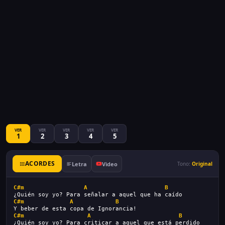
VER
VER
VER
VER
VER
1
2
3
4
5
ACORDES
Letra
Video
Tono:
Original
C#m
A
B
¿Quién soy yo? Para señalar a aquel que ha caído
C#m
A
B
Y beber de esta copa de Ignorancia!
C#m
A
B
¿Quién soy yo? Para criticar a aquel que está perdido