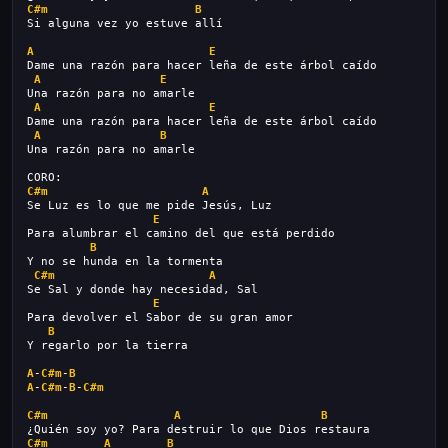
C#m
B
Si alguna vez yo estuve allí
A
E
Dame una razón para hacer leña de este árbol caído
A
E
Una razón para no amarle
A
E
Dame una razón para hacer leña de este árbol caído
A
B
Una razón para no amarle
CORO:
C#m
A
Se Luz es lo que me pide Jesús, Luz
E
Para alumbrar el camino del que está perdido
B
Y no se hunda en la tormenta
C#m
A
Se Sal y donde hay necesidad, Sal
E
Para devolver el Sabor de su gran amor
B
Y regarlo por la tierra
A
-
C#m
-
B
A
-
C#m
-
B
-
C#m
C#m
A
B
¿Quién soy yo? Para destruir lo que Dios restaura
C#m
A
B