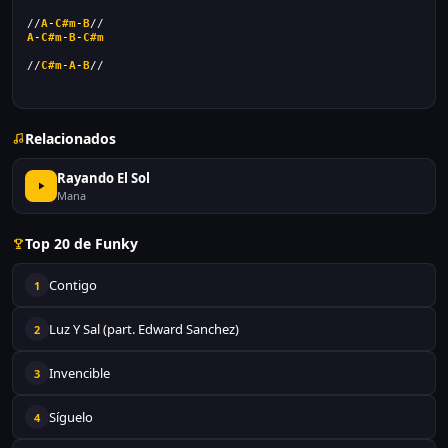
//
A
-
C#m
-
B
//
A
-
C#m
-
B
-
C#m
//
C#m
-
A
-
B
//
Relacionados
Rayando El Sol
Mana
Top 20 de Funky
Contigo
1
Luz Y Sal (part. Edward Sanchez)
2
Invencible
3
Síguelo
4