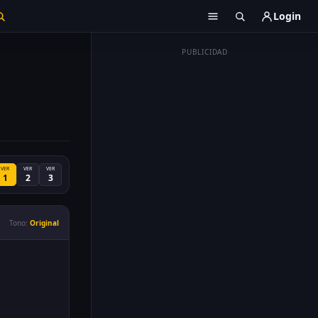
Login
PUBLICIDAD
VER
VER
VER
1
2
3
Tono:
Original