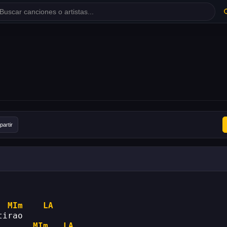
artir
MIm
LA
tirao
MIm
LA