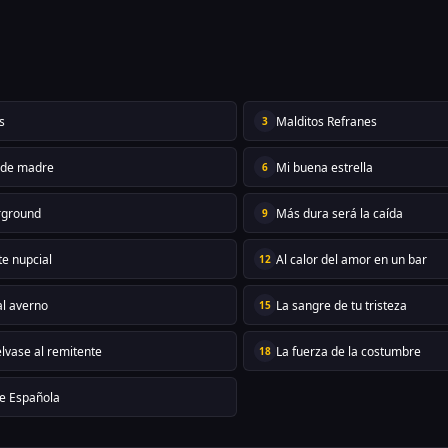
s
Malditos Refranes
3
 de madre
Mi buena estrella
6
rground
Más dura será la caída
9
te nupcial
Al calor del amor en un bar
12
al averno
La sangre de tu tristeza
15
lvase al remitente
La fuerza de la costumbre
18
e Española