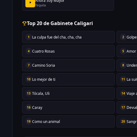
Ahora Soy Mayor
Tequila
Top 20 de Gabinete Caligari
La culpa fue del cha, cha, cha
Golpe
1
2
Cuatro Rosas
Amor
4
5
Camino Soria
Unde
7
8
Lo mejor de ti
La sui
10
11
Tócala, Uli
Viaje 
13
14
Caray
Devué
16
17
Como un animal
Sangr
19
20