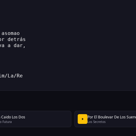
 asomao
or detrás
va a dar,
im/La/Re
 Caido Los Dos
Por El Boulevar De Los Suen
o Futura
Los Secretos