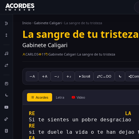
Inicio
Gabinete Caligari
La sangre de tu tristeza
La sangre de tu tristeza
Gabinete Caligari
CARLOS
11
Gabinete Caligari La sangre de tu tristeza
A
A
♪
♪
Scroll
C↔DO
Comp
Letra
Acordes
Video
RE
LA
Si te sientes un pobre desgraciao
RE
si te duele la vida o te han dejao 
FA