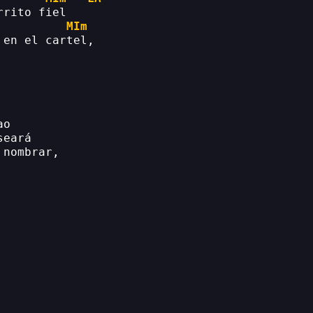
rrito fiel
MIm
 en el cartel,
ao
seará
 nombrar,