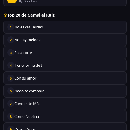
Lilly Goodman
Top 20 de Gamaliel Ruiz
No es casualidad
1
No hay melodia
2
Pasaporte
3
Tiene forma de tí
4
Con su amor
5
Nada se compara
6
Conocerte Más
7
Como Neblina
8
Quiero Volar
9