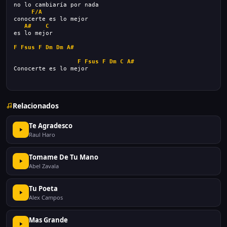
no lo cambiaría por nada
F/A
conocerte es lo mejor
A#
C
es lo mejor
F
Fsus
F
Dm
Dm
A#
F
Fsus
F
Dm
C
A#
Conocerte es lo mejor
Relacionados
Te Agradesco
Raul Haro
Tomame De Tu Mano
Abel Zavala
Tu Poeta
Alex Campos
Mas Grande