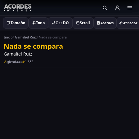
Tamaño
Tono
C↔DO
Scroll
Acordes
Afinador
Inicio
Gamaliel Ruiz
Nada se compara
Nada se compara
Gamaliel Ruiz
glendaaa
1,532