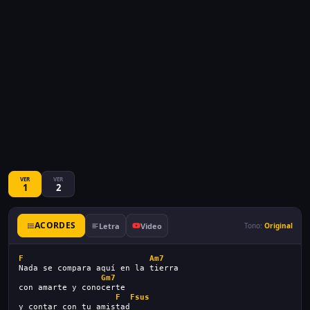
VER
VER
1
2
ACORDES
Letra
Video
Tono:
Original
F
Am7
Nada se compara aquí en la tierra
Gm7
con amarte y conocerte
F
Fsus
y contar con tu amistad