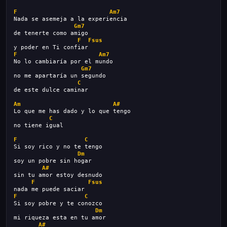
F
Am7
Nada se asemeja a la experiencia
Gm7
de tenerte como amigo
F
Fsus
y poder en Ti confiar
F
Am7
No lo cambiaría por el mundo
Gm7
no me apartaría un segundo
C
de este dulce caminar
Am
A#
Lo que me has dado y lo que tengo
C
no tiene igual
F
C
Si soy rico y no te tengo
Dm
soy un pobre sin hogar
A#
sin tu amor estoy desnudo
F
Fsus
nada me puede saciar
F
C
Si soy pobre y te conozco
Dm
mi riqueza esta en tu amor
A#