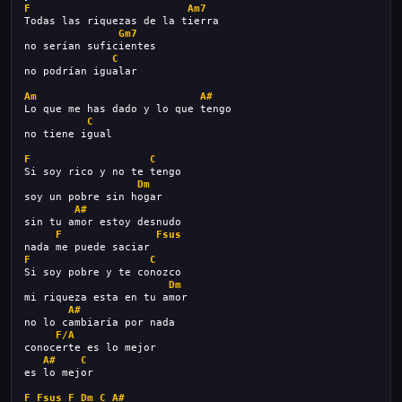
F
Am7
Todas las riquezas de la tierra
Gm7
no serían suficientes
C
no podrían igualar
Am
A#
Lo que me has dado y lo que tengo
C
no tiene igual
F
C
Si soy rico y no te tengo
Dm
soy un pobre sin hogar
A#
sin tu amor estoy desnudo
F
Fsus
nada me puede saciar
F
C
Si soy pobre y te conozco
Dm
mi riqueza esta en tu amor
A#
no lo cambiaría por nada
F/A
conocerte es lo mejor
A#
C
es lo mejor
F
Fsus
F
Dm
C
A#