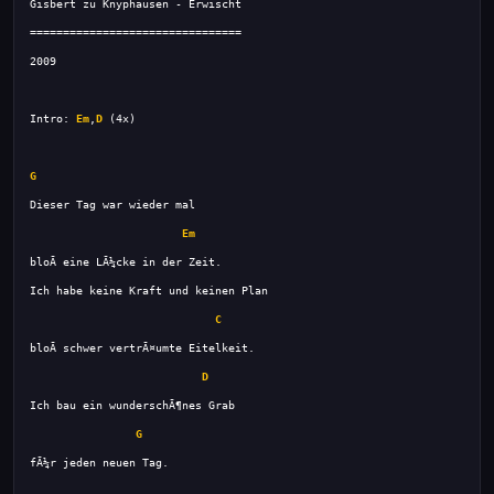
Intro: 
Em
,
D
G
Em
C
D
G