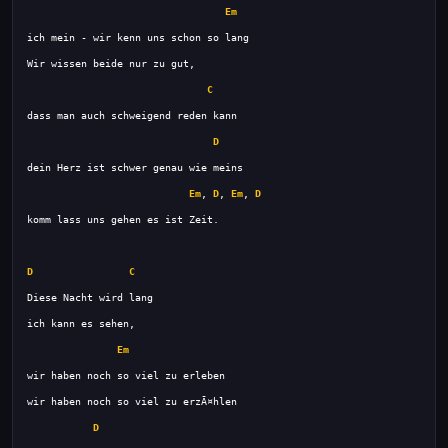
Em
C
D
Em
, 
D
, 
Em
, 
D
D
C
Em
D