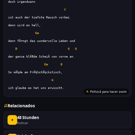
C
Em
D
G
G
Em
D
G
ich glaube es hat uns erwischt.
Relacionados
48 Stunden
Kettcar