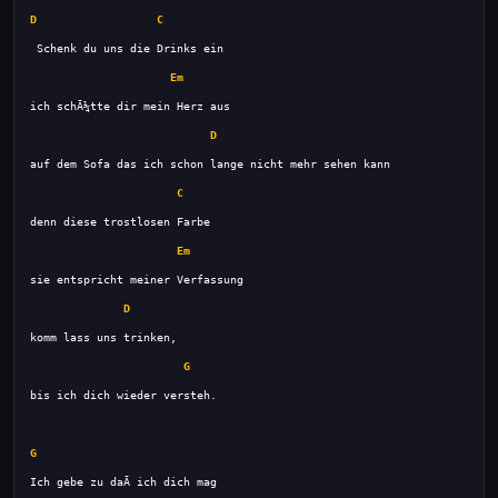
D
C
Em
D
C
Em
D
G
G