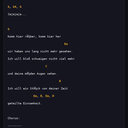
G
, 
G4
, 
G
G
Em
C
D
Em
, 
D
, 
Em
, 
D