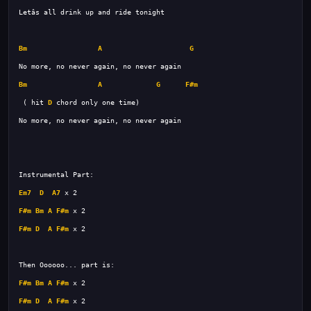
Bm
A
G
Bm
A
G
F#m
 ( hit 
D
Em7
D
A7
F#m
Bm
A
F#m
F#m
D
A
F#m
F#m
Bm
A
F#m
F#m
D
A
F#m