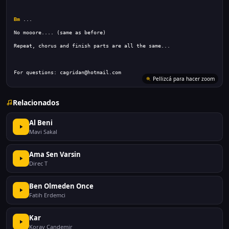
Bm
For questions: cagridan@hotmail.com
Pellizcá para hacer zoom
Relacionados
Al Beni
Mavi Sakal
Ama Sen Varsin
Direc T
Ben Olmeden Once
Fatih Erdemci
Kar
Koray Candemir