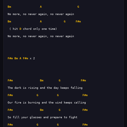
Bm
A
G
Bm
A
G
F#m
 ( hit 
D
F#m
Bm
A
F#m
F#m
Bm
G
F#m
F#m
G
G
F#m
F#m
Bm
G
F#m
F#m
G
G
F#m