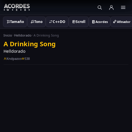
Tamaño
Tono
C↔DO
Scroll
Acordes
Afinador
Inicio
Helldorado
A Drinking Song
A Drinking Song
Helldorado
Kndpazos
538