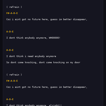
F#
-
A
-
D
-
E
A
-
D
-
E
A
-
D
-
E
F#
-
A
-
D
-
E
A
-
D
-
E