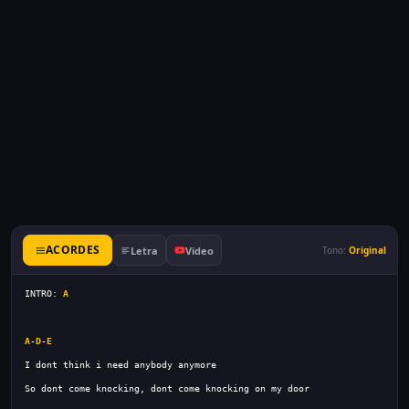
ACORDES
Letra
Video
Tono:
Original
INTRO: 
A
A
-
D
-
E