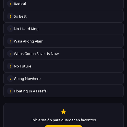
Radical
1
So Be It
2
No Lizard King
3
Wala Akong Alam
4
Whos Gonna Save Us Now
5
No Future
6
Going Nowhere
7
Floating In A Freefall
8
Inicia sesión para guardar en favoritos