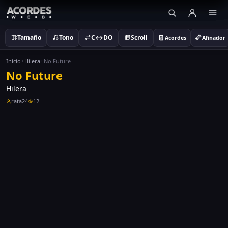
Tamaño
Tono
C↔DO
Scroll
Acordes
Afinador
Inicio
Hilera
No Future
No Future
Hilera
rata24
12