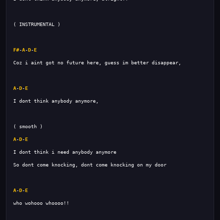
F#
-
A
-
D
-
E
A
-
D
-
E
A
-
D
-
E
A
-
D
-
E