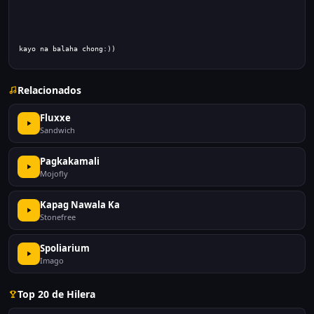
kayo na balaha chong:))
Relacionados
Fluxxe
Sandwich
Pagkakamali
Mojofly
Kapag Nawala Ka
Stonefree
Spoliarium
Imago
Top 20 de Hilera