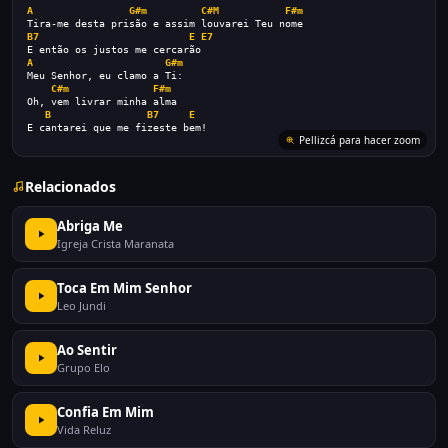
A
G#m
C#M
F#m
Tira-me desta prisão e assim louvarei Teu nome
B7
E
E7
E então os justos me cercarão
A
G#m
Meu Senhor, eu clamo a Ti:
C#m
F#m
Oh, vem livrar minha alma
B
B7
E
E cantarei que me fizeste bem!
Pellizcá para hacer zoom
Relacionados
Abriga Me
Igreja Crista Maranata
Toca Em Mim Senhor
Leo Jundi
Ao Sentir
Grupo Elo
Confia Em Mim
Vida Reluz