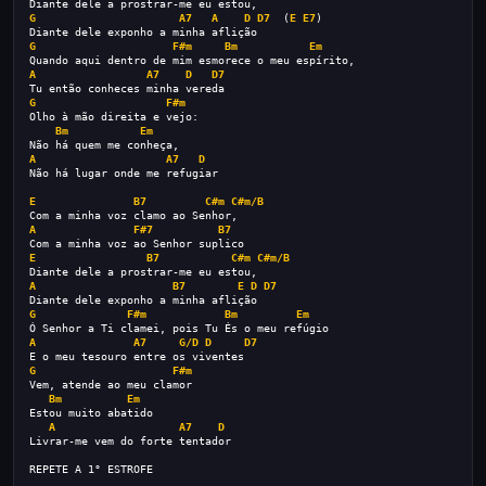
Diante dele a prostrar-me eu estou,
G
A7
A
D
D7
  (
E
E7
)
Diante dele exponho a minha aflição
G
F#m
Bm
Em
Quando aqui dentro de mim esmorece o meu espírito,
A
A7
D
D7
Tu então conheces minha vereda
G
F#m
Olho à mão direita e vejo:
Bm
Em
Não há quem me conheça,
A
A7
D
Não há lugar onde me refugiar
E
B7
C#m
C#m/B
Com a minha voz clamo ao Senhor,
A
F#7
B7
Com a minha voz ao Senhor suplico
E
B7
C#m
C#m/B
Diante dele a prostrar-me eu estou,
A
B7
E
D
D7
Diante dele exponho a minha aflição
G
F#m
Bm
Em
Ó Senhor a Ti clamei, pois Tu És o meu refúgio
A
A7
G/D
D
D7
E o meu tesouro entre os viventes
G
F#m
Vem, atende ao meu clamor
Bm
Em
Estou muito abatido
A
A7
D
Livrar-me vem do forte tentador
REPETE A 1° ESTROFE