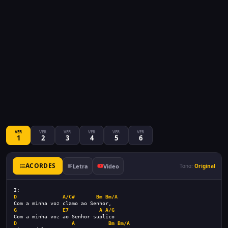
VER
VER
VER
VER
VER
VER
1
2
3
4
5
6
ACORDES
Letra
Video
Tono:
Original
I:
D
A/C#
Bm
Bm/A
Com a minha voz clamo ao Senhor,
G
E7
A
A/G
Com a minha voz ao Senhor suplico
D
A
Bm
Bm/A