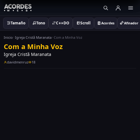
Tamaño
Tono
C↔DO
Scroll
Acordes
Afinador
Inicio
Igreja Cristã Maranata
Com a Minha Voz
Com a Minha Voz
Igreja Cristã Maranata
davidmenruz
18