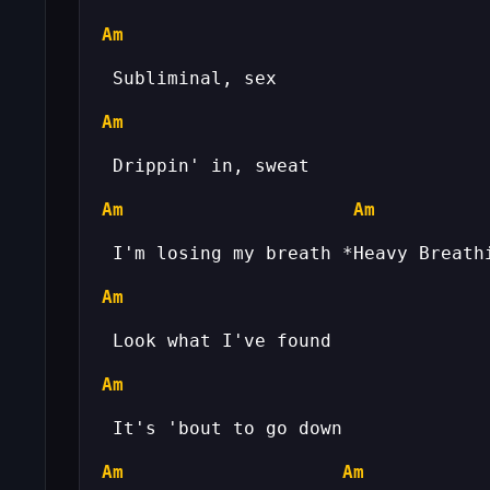
Am
Am
Am
Am
Am
Am
Am
Am