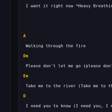
A
Dm
Em
D