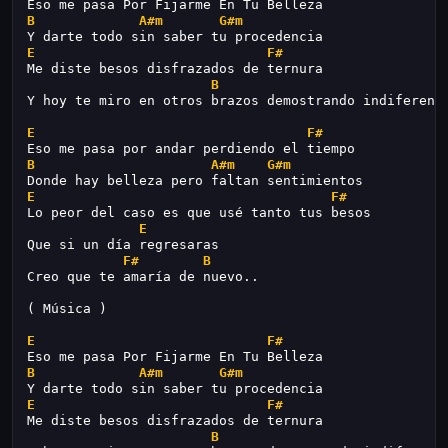
Eso me pasa Por Fijarme En Tu Belleza
B
A#m
G#m
Y darte todo sin saber tu procedencia
E
F#
Me diste besos disfrazados de ternura
B
Y hoy te miro en otros brazos demostrando indiferenc
E
F#
Eso me pasa por andar perdiendo el tiempo
B
A#m
G#m
Donde hay belleza pero faltan sentimientos
E
F#
Lo peor del caso es que usé tanto tus besos
E
Que si un día regresaras
F#
B
Creo que te amaría de nuevo..
( Música )
E
F#
Eso me pasa Por Fijarme En Tu Belleza
B
A#m
G#m
Y darte todo sin saber tu procedencia
E
F#
Me diste besos disfrazados de ternura
B