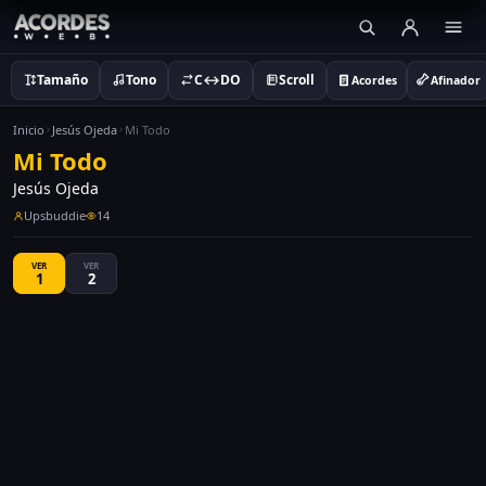
Tamaño
Tono
C↔DO
Scroll
Acordes
Afinador
Inicio
Jesús Ojeda
Mi Todo
Mi Todo
Jesús Ojeda
Upsbuddie
14
VER
VER
1
2