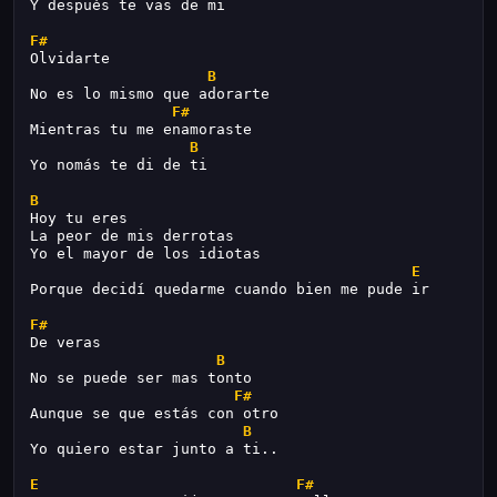
Y después te vas de mi
F#
Olvidarte
B
No es lo mismo que adorarte
F#
Mientras tu me enamoraste
B
Yo nomás te di de ti
B
Hoy tu eres
La peor de mis derrotas
Yo el mayor de los idiotas
E
Porque decidí quedarme cuando bien me pude ir
F#
De veras
B
No se puede ser mas tonto
F#
Aunque se que estás con otro
B
Yo quiero estar junto a ti..
E
F#