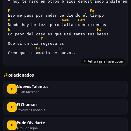
Y hoy te miro en otros brazos demostrando indiferenc
E
F#
Eso me pasa por andar perdiendo el tiempo
B
A#m
G#m
Donde hay belleza pero faltan sentimientos
E
F#
Lo peor del caso es que usé tanto tus besos
E
Que si un día regresaras
F#
B
Creo que te amaría de nuevo..
Pellizcá para hacer zoom
Relacionados
Nuevos Talentos
Julian Mercado
El Chaman
Revolver Cannabis
Pude Olvidarte
Alta Consigna