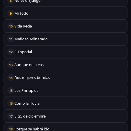
No es un juego
8
Mi Todo
9
Vida Recia
10
Mafioso Adinerado
11
El Especial
12
Aunque no creas
13
Dos mujeres bonitas
14
Los Principios
15
Como la llluvia
16
El 25 de diciembre
17
Porque se habrá ido
18