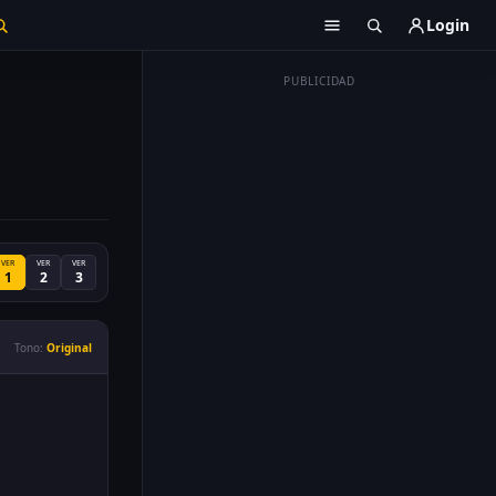
Login
PUBLICIDAD
VER
VER
VER
1
2
3
Tono:
Original