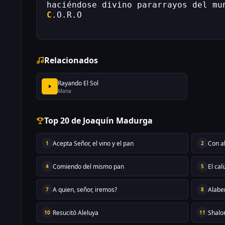
haciéndose divino pararrayos del mu
C
.O.R.O
Relacionados
Rayando El Sol
Mana
Top 20 de Joaquín Madurga
Acepta Señor, el vino y el pan
Con a
1
2
Comiendo del mismo pan
El ca
4
5
A quien, señor, iremos?
Alabe
7
8
Resucitó Aleluya
Shal
10
11