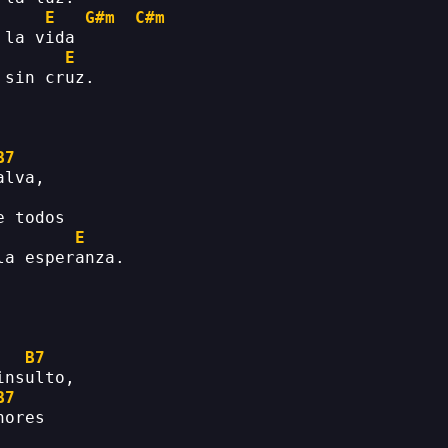
E
G#m
C#m
 la vida
E
 sin cruz.
B7
alva,
e todos
E
la esperanza.
B7
insulto,
B7
hores