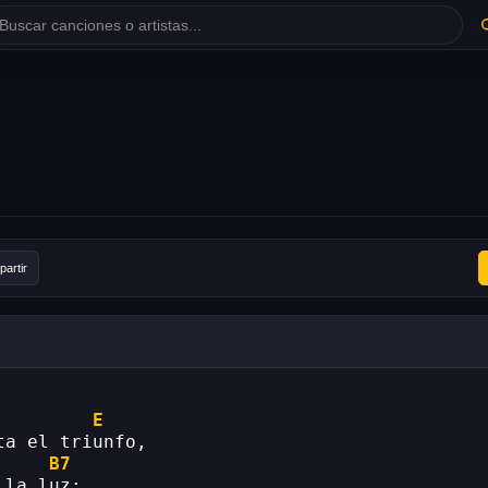
artir
E
ta el triunfo,
B7
 la luz: