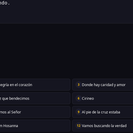
ndo.
legría en el corazón
Donde hay caridad y amor
3
liz que bendecimos
Cirineo
6
mos al Señor
Al pie de la cruz estaba
9
om Hosanna
Vamos buscando la verdad
12