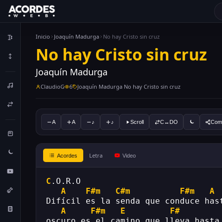
Inicio
Joaquín Madurga
No hay Cristo sin cruz
No hay Cristo sin cruz
Joaquín Madurga
ClaudioG
6
Joaquín Madurga No hay Cristo sin cruz
A
A
♪
♪
Scroll
C↔DO
Comp
Letra
Acordes
Video
C
.O.R.O
A
F#m
C#m
F#m
A
Difícil es la senda que conduce has
A
F#m
E
F#
oscuro es el camino que lleva hasta