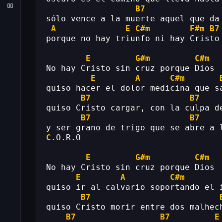
B7
sólo vence a la muerte aquel que da
A
E
C#m
F#m
B7
porque no hay triunfo ni hay Cristo
E
G#m
C#m
No hay Cristo sin cruz porque Dios
E
A
C#m
quiso hacer el dolor medicina que s
B7
B7
quiso Cristo cargar, con la culpa d
B7
B7
y ser grano de trigo que se abre a 
C
.O.R.O
E
G#m
C#m
No hay Cristo sin cruz porque Dios
E
A
C#m
quiso ir al calvario soportando el 
B7
quiso Cristo morir entre dos malhec
B7
B7
E