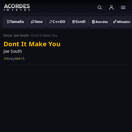
Tamaño
Tono
C↔DO
Scroll
Acordes
Afinador
Inicio
Joe South
Dont It Make You
Dont It Make You
Joe South
Ricky98
15