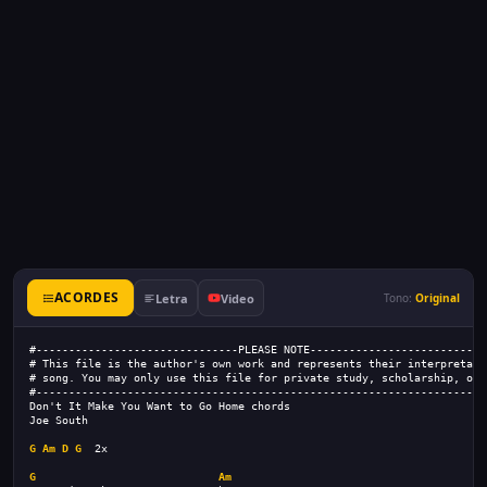
ACORDES
Letra
Video
Tono:
Original
#-------------------------------PLEASE NOTE---------------------------
# This file is the author's own work and represents their interpretati
# song. You may only use this file for private study, scholarship, or 
#---------------------------------------------------------------------
Don't It Make You Want to Go Home chords
Joe South
G
Am
D
G
  2x
G
Am