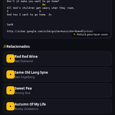
Don't it make you want to go home?
Bm
All God's children get weary when they roam,
E
A
God how I want to go home  3x
Set8
http://sites.google.com/site/guitarmusicchordsandlyrics/
Pellizcá para hacer zoom
Relacionados
Red Red Wine
Neil Diamond
Same Old Lang Syne
Dan Fogelberg
Sweet Pea
Tommy Roe
Autumn Of My Life
Bobby Goldsboro