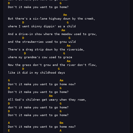
D
G
Don't it make you want to go home?
Am
But there's a six-lane highway down by the creek,
D
G
where I went skinny dippin' as a child
Am
And a drive-in show where the meadow used to grow,
D
G
and the strawberries used to grow wild
Am
There's a drag strip down by the riverside,
D
G
where my grandma's cow used to graze
Am
Now the grass don't grow and the river don't flow,
D
G
like it did in my childhood days
G
Am
Don't it make you want to go home now? 
D
G
Don't it make you want to go home?
Am
All God's children get weary when they roam,
D
G
don't it make you want to go home?
D
G
Don't it make you want to go home?
A
Bm
Don't it make you want to go home now? 
E
A