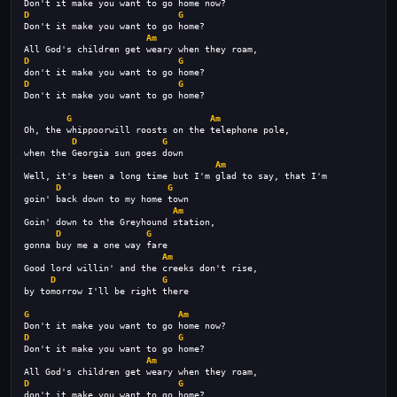
Don't it make you want to go home now? 
D
G
Don't it make you want to go home?
Am
All God's children get weary when they roam,
D
G
don't it make you want to go home?
D
G
Don't it make you want to go home?
G
Am
Oh, the whippoorwill roosts on the telephone pole,
D
G
when the Georgia sun goes down
Am
Well, it's been a long time but I'm glad to say, that I'm
D
G
goin' back down to my home town
Am
Goin' down to the Greyhound station,
D
G
gonna buy me a one way fare
Am
Good lord willin' and the creeks don't rise,
D
G
by tomorrow I'll be right there
G
Am
Don't it make you want to go home now? 
D
G
Don't it make you want to go home?
Am
All God's children get weary when they roam,
D
G
don't it make you want to go home?