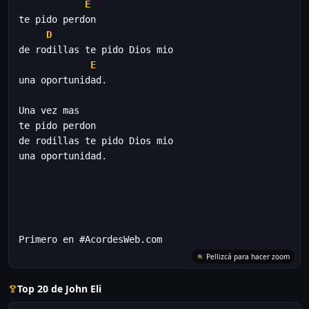
E
D
E
Primero en #AcordesWeb.com
Pellizcá para hacer zoom
Top 20 de John Eli