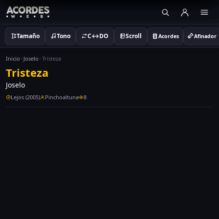
Tamaño
Tono
C↔DO
Scroll
Acordes
Afinador
Inicio
Joselo
Tristeza
Tristeza
Joselo
Lejos (2005)
Pinchoaltuna
8