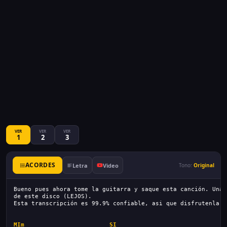
VER
VER
VER
1
2
3
ACORDES
Letra
Video
Tono:
Original
Bueno pues ahora tome la guitarra y saque esta canción. Una 
de este disco (LEJOS).
Esta transcripción es 99.9% confiable, asi que disfrutenla.
MIm
SI