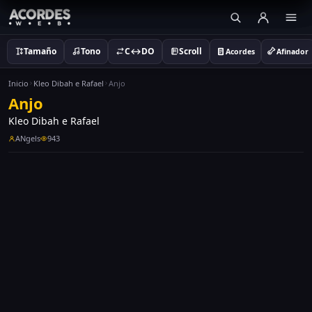
Tamaño
Tono
C↔DO
Scroll
Acordes
Afinador
Inicio
Kleo Dibah e Rafael
Anjo
Anjo
Kleo Dibah e Rafael
ANgels
943