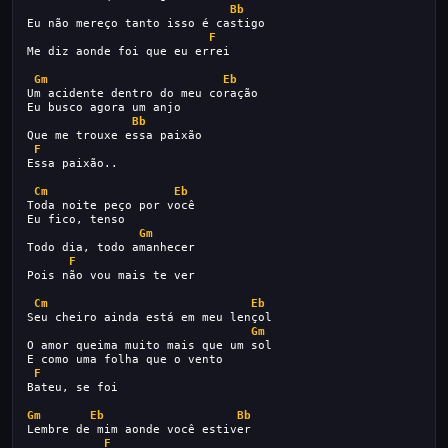
Bb
Eu não mereço tanto isso é castigo
F
Me diz aonde foi que eu errei
Gm
Eb
Um acidente dentro do meu coração
Eu busco agora um anjo
Bb
Que me trouxe essa paixão
F
Essa paixão..
Cm
Eb
Toda noite peço por você
Eu fico, tenso
Gm
Todo dia, todo amanhecer
F
Pois não vou mais te ver
Cm
Eb
Seu cheiro ainda está em meu lençol
Gm
O amor queima muito mais que um sol
E como uma folha que o vento
F
Bateu, se foi
Gm
Eb
Bb
Lembre de mim aonde você estiver
F