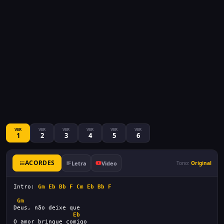
VER
VER
VER
VER
VER
VER
1
2
3
4
5
6
ACORDES
Letra
Video
Tono:
Original
Intro: 
Gm
Eb
Bb
F
Cm
Eb
Bb
F
Gm
Deus, não deixe que
Eb
O amor brinque comigo