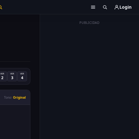
Login
PUBLICIDAD
VER
VER
VER
2
3
4
Tono:
Original