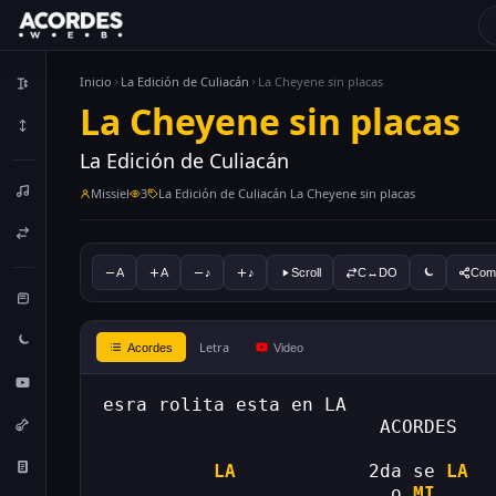
Inicio
La Edición de Culiacán
La Cheyene sin placas
La Cheyene sin placas
La Edición de Culiacán
Missiel
3
La Edición de Culiacán La Cheyene sin placas
A
A
♪
♪
Scroll
C↔DO
Comp
Letra
Acordes
Video
esra rolita esta en LA
                         ACORDES
LA
            2da se 
LA
                          o 
MI