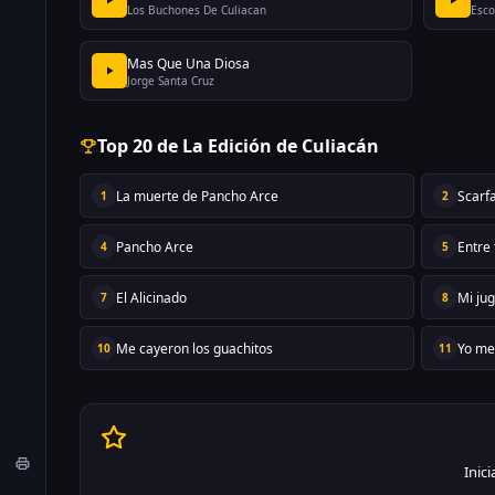
Los Buchones De Culiacan
Esco
Mas Que Una Diosa
Jorge Santa Cruz
Top 20 de La Edición de Culiacán
La muerte de Pancho Arce
Scarf
1
2
Pancho Arce
Entre 
4
5
El Alicinado
Mi ju
7
8
Me cayeron los guachitos
Yo me
10
11
Inic