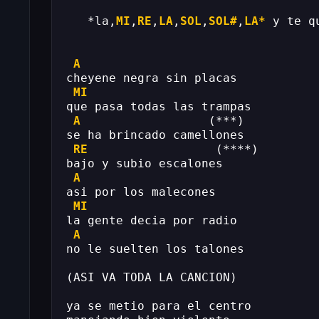
   *la,
MI
,
RE
,
LA
,
SOL
,
SOL#
,
LA*
 y te q
A
cheyene negra sin placas
MI
que pasa todas las trampas
A
                  (***)
se ha brincado camellones
RE
                  (****)
bajo y subio escalones
A
asi por los malecones
MI
la gente decia por radio
A
no le suelten los talones
(ASI VA TODA LA CANCION)
ya se metio para el centro