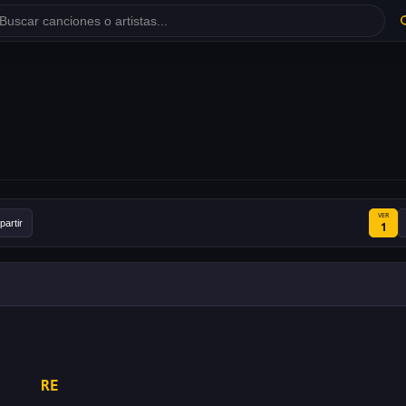
VER
artir
1
RE