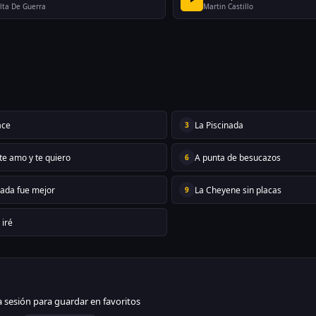
lta De Guerra
Martin Castillo
ace
La Piscinada
3
te amo y te quiero
A punta de besucazos
6
gada fue mejor
La Cheyene sin placas
9
 iré
ia sesión para guardar en favoritos