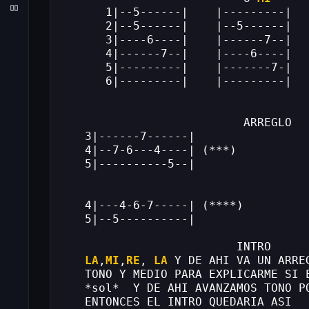
      1|--5------|    |---------|  
      2|--5------|    |--5------|  
      3|----6----|    |------7--|  
      4|------7--|    |----6----|  
      5|---------|    |-------7-|  
      6|---------|    |---------|  
                          ARREGLO
   3|------7------|
   4|--7-6---4----| (***)
   5|----------5--|
   4|---4-6-7-----| (****)
   5|--5----------|
                         INTRO
LA
,
MI
,
RE
, 
LA
 Y DE AHI VA UN ARRE
   TONO Y MEDIO PARA EXPLICARME SI 
   *sol*  Y DE AHI AVANZAMOS TONO P
   ENTONCES EL INTRO QUEDARIA ASI