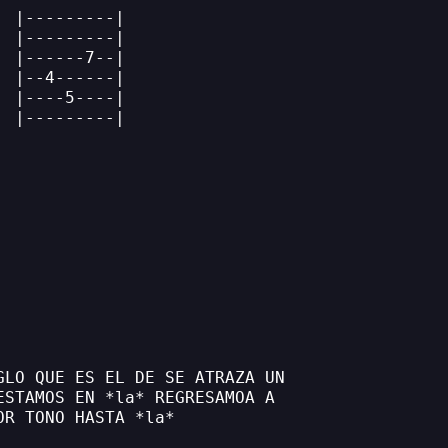
  |---------|
  |---------|
  |------7--|
  |--4------|
  |----5----|
  |---------|
GLO QUE ES EL DE SE ATRAZA UN
ESTAMOS EN *la* REGRESAMOA A
OR TONO HASTA *la*