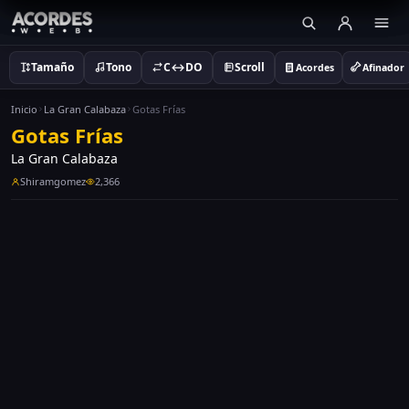
Tamaño
Tono
C↔DO
Scroll
Acordes
Afinador
Inicio
La Gran Calabaza
Gotas Frías
Gotas Frías
La Gran Calabaza
Shiramgomez
2,366