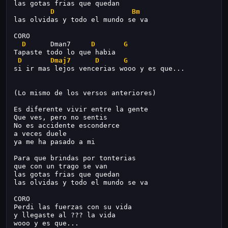
las gotas frias que quedan
D
Bm
las olvidas y todo el mundo se va
CORO
D
      Dman7     
D
G
Tapaste todo lo que habia
D
Dmaj7
D
G
si ir mas lejos vencerias wooo y es que...
(Lo mismo de los versos anteriores)
Es diferente vivir entre la gente
Que ves, pero no sentis
No es accidente esconderce
a veces duele
ya me ha pasado a mi
Para que brindas por tonterias
que con un trago se van
las gotas frias que quedan
las olvidas y todo el mundo se va
CORO
Perdi las fuerzas con su vida
y llegaste al ??? la vida
wooo y es que...