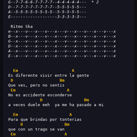
G--7-7-6-6-7-7-7-7--4-4-4-4-4---  * 2
D--7-7-7-7-7-7-7-7--5-5-5-5-5---
A--5-5-5-5-5-5-5-5--5-5-5-5-5---
E-------------------3-3-3-3-3---
 Ritmo Ska
e--x---v---x---v---x---v---x---v---x---v---x
B--x---v---x---v---x---v---x---v---x---v---x
G--x---v---x---v---x---v---x---v---x---v---x
D--x---v---x---v---x---v---x---v---x---v---x
A--x---v---x---v---x---v---x---v---x---v---x
E--x---v---x---v---x---v---x---v---x---v---x
Em
A
Es diferente vivir entre la gente
D
Bm
Que ves, pero no sentis
Em
A
No es accidente esconderse
D
Bm
a veces duele eeh  ya me ha pasado a mi
Em
A
Para que brindas por tonterias
D
Bm
que con un trago se van
Em
A