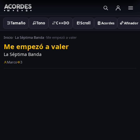
Tamaño
Tono
C↔DO
Scroll
Acordes
Afinador
Inicio
La Séptima Banda
Me empezó a valer
Me empezó a valer
La Séptima Banda
Marco
3