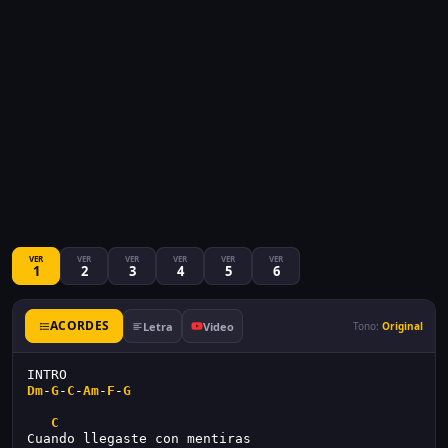
VER
VER
VER
VER
VER
VER
1
2
3
4
5
6
ACORDES
Letra
Video
Tono:
Original
INTRO
Dm
-
G
-
C
-
Am
-
F
-
G
C
Cuando llegaste con mentiras