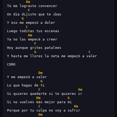
Am
Tú me lograste convencer
F
Un día dijiste que te ibas
G
Y eso me empezó a doler
C
Luego toditas tus escenas
Am
Ya no las empecé a creer
F
Hoy aunque grites patalees
G
C
Y hasta me llores la neta me empezó a valer
CORO
Dm
Y me empezó a valer
G
Lo que hagas de ti
C
Am
Si quieres quedarte si te quieres ir
Dm
G
Si no vuelves más mejor para mi
C
Am
Porque por tu culpa no voy a sufrir
Dm