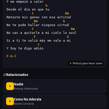
Y me empezó a valer
G
Desde el día en que tu
C
Am
Mataste mis ganas con esa actitud
Dm
G
No te pude hallar ninguna virtud
C
Am
No vas a quitarle a mi cielo lo azul
F
G
Si a ti te valió más me vale a mi
C
Y hoy te digo adiós
F
-
G
-
C
Pellizcá para hacer zoom
Relacionados
Nadie
Remmy Valenzuela
Como No Adorala
Banda Carnaval