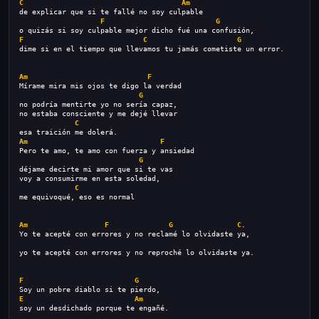
C
Am
de explicar que si te fallé no soy culpable
F
G
o quizás si soy culpable mejor dicho fué una confusión,
F
C
G
dime si en el tiempo que llevamos tu jamás cometiste un error.
Am
F
Mírame mira mis ojos te digo la verdad
G
no podría mentirte yo no sería capaz,
no estaba consciente y me dejé llevar
C
esa traición me dolerá.
Am
F
Pero te amo, te amo con fuerza y ansiedad
G
déjame decirte mi amor que si te vas
voy a consumirme en esta soledad,
C
me equivoqué, eso es normal
Am
F
G
C
.
Yo te acepté con errores y no reclamé lo olvidaste ya,
yo te acepté con errores y no reproché lo olvidaste ya.
F
G
Soy un pobre diablo si te pierdo,
E
Am
soy un desdichado porque te engañé.