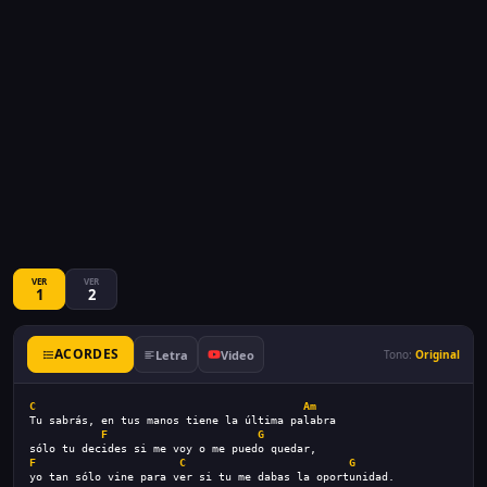
VER
VER
1
2
ACORDES
Letra
Video
Tono:
Original
C
Am
Tu sabrás, en tus manos tiene la última palabra
F
G
sólo tu decides si me voy o me puedo quedar,
F
C
G
yo tan sólo vine para ver si tu me dabas la oportunidad.