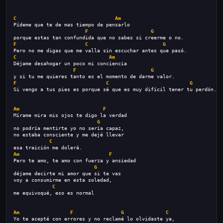
C
Am
Pídeme que te de mas tiempo de pensarlo
F
G
porque estas tan confundida que no sabes si creerme o no.
F
C
G
Pero no me digas que me valla sin escuchar antes que pasó.
C
Am
Déjame desahogar un poco mi conciencia
F
G
y si tu me quieres tanto es el momento de darme valor.
F
C
G
Si vengo a tus pies es porque sé que es muy difícil tener tu perdón.
Am
F
Mírame mira mis ojos te digo la verdad
G
no podría mentirte yo no sería capaz,
no estaba consciente y me dejé llevar
C
esa traición me dolerá.
Am
F
Pero te amo, te amo con fuerza y ansiedad
G
déjame decirte mi amor que si te vas
voy a consumirme en esta soledad,
C
me equivoqué, eso es normal
Am
F
G
C
Yo te acepté con errores y no reclamé lo olvidaste ya,