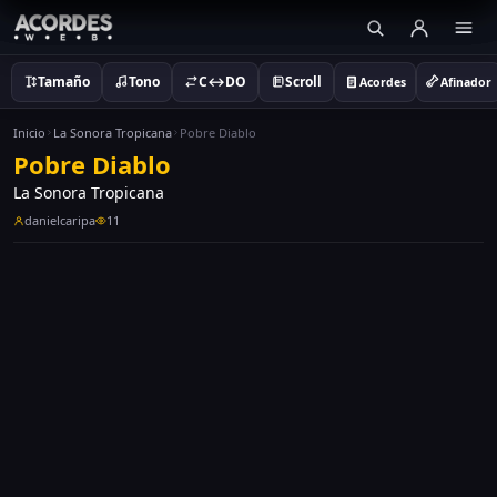
Tamaño
Tono
C↔DO
Scroll
Acordes
Afinador
Inicio
La Sonora Tropicana
Pobre Diablo
Pobre Diablo
La Sonora Tropicana
danielcaripa
11