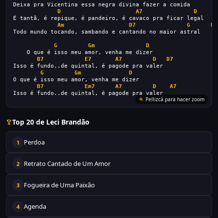
Deixa pra Vicentina essa negra divina fazer a comida
D
A7
D
É tantã, é repique, é pandeiro, é cavaco pra ficar legal
Am
D7
G
D7
Todo mundo tocando, sambando e cantando no maior astral
G
Gm
D
    O que é isso meu amor, venha me dizer
B7
E7
A7
D
D7
Isso é fundo..de quintal, é pagode pra valer
G
Gm
D
O que é isso meu amor, venha me dizer
B7
Em7
A7
D
A7
Isso é fundo..de quintal, é pagode pra valer
Pellizcá para hacer zoom
Top 20 de Leci Brandão
Perdoa
1
Retrato Cantado de Um Amor
2
Fogueira de Uma Paixão
3
Agenda
4