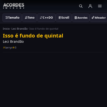
Tamaño
Tono
C↔DO
Scroll
Acordes
Afinador
Inicio
Leci Brandão
Isso é fundo de quintal
Isso é fundo de quintal
Leci Brandão
larryc
3