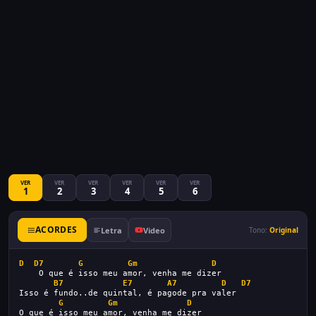
VER
VER
VER
VER
VER
VER
1
2
3
4
5
6
ACORDES
Letra
Video
Tono:
Original
D
D7
G
Gm
D
    O que é isso meu amor, venha me dizer
B7
E7
A7
D
D7
Isso é fundo..de quintal, é pagode pra valer
G
Gm
D
O que é isso meu amor, venha me dizer