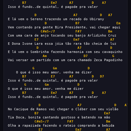
B7
Em7
A7
D
A7
Isso é fundo..de quintal, é pagode pra valer
D
A7
D
A7
E lá vem o Sereno trazendo um recado do Ubirany
D
B7
Em
Vem contando pra gente Bira Presidente, vai chegar aqui
C#m5-/7
F#7
Bm
Com uma cara de anjo tocando seu banjo Arlidinho Cruz
E7
Em7
A7
E Dona Ivone Lara essa jóia tão rara tão cheia de luz
D
A7
D
E lá vem o Sombrinha fazendo harmonia com seu cavaquinho
Am
D7
G
D
Vai versar um partido com um cara chamado Zeca Pagodinho
G
Gm
D
    O que é isso meu amor, venha me dizer
B7
E7
A7
D
D7
Isso é fundo..de quintal, é pagode pra valer
G
Gm
D
O que é isso meu amor, venha me dizer
B7
Em7
A7
D
A7
Isso é fundo..de quintal, é pagode pra valer
D
A7
D
A7
No Cacique de Ramos vai chegar o Cléber com seu violão
B7
Em7
Tia Doca, bonita cantando gostoso e batendo na mão
C#m5-/7
F#7
Bm
Olha a rapaziada fazendo o rateio comprando a bebida
E7
Em7
A7