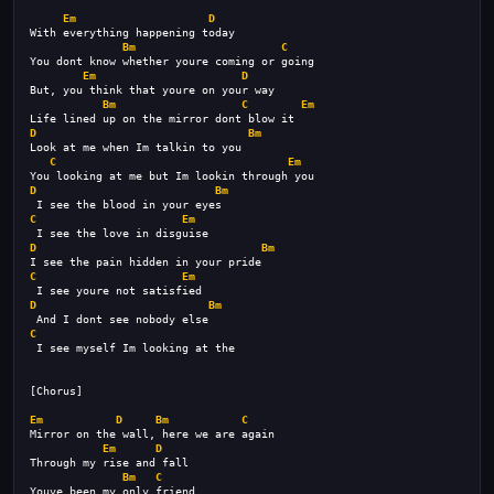
Em
D
With everything happening today
Bm
C
You dont know whether youre coming or going
Em
D
But, you think that youre on your way
Bm
C
Em
Life lined up on the mirror dont blow it
D
Bm
Look at me when Im talkin to you
C
Em
You looking at me but Im lookin through you
D
Bm
 I see the blood in your eyes
C
Em
 I see the love in disguise
D
Bm
I see the pain hidden in your pride
C
Em
 I see youre not satisfied
D
Bm
 And I dont see nobody else
C
 I see myself Im looking at the
[Chorus]
Em
D
Bm
C
Mirror on the wall, here we are again
Em
D
Through my rise and fall
Bm
C
Youve been my only friend