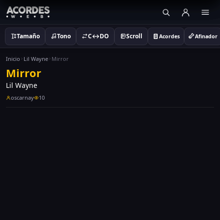
Tamaño
Tono
C↔DO
Scroll
Acordes
Afinador
Inicio
Lil Wayne
Mirror
Mirror
Lil Wayne
oscarnay
10