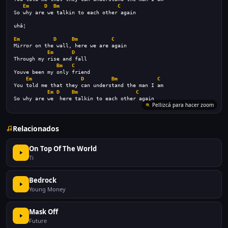
Em
D
Bm
C
So why are we talkin to each other again
uhâ¦
Em
D
Bm
C
Mirror on the wall, here we are again
Em
D
Through my rise and fall
Bm
C
Youve been my only friend
Em
D
Bm
C
You told me that they can understand the man I am
Em
D
Bm
C
So why are we  here talkin to each other again
Pellizcá para hacer zoom
Relacionados
On Top Of The World
Ti
Bedrock
Young Money
Mask Off
Future