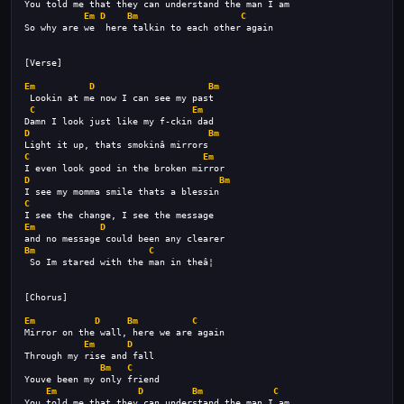
You told me that they can understand the man I am
Em
D
Bm
C
So why are we  here talkin to each other again
[Verse]
Em
D
Bm
 Lookin at me now I can see my past
C
Em
Damn I look just like my f-ckin dad
D
Bm
Light it up, thats smokinâ mirrors
C
Em
I even look good in the broken mirror
D
Bm
I see my momma smile thats a blessin
C
I see the change, I see the message
Em
D
and no message could been any clearer
Bm
C
 So Im stared with the man in theâ¦
[Chorus]
Em
D
Bm
C
Mirror on the wall, here we are again
Em
D
Through my rise and fall
Bm
C
Youve been my only friend
Em
D
Bm
C
You told me that they can understand the man I am