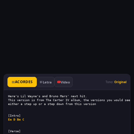
ACORDES
Letra
Video
Tono:
Original
Here's Lil Wayne's and Bruno Mars' next hit.
This version is from Tha Carter IV album, the versions you would see o
either a step up or a step down from this version
[Intro]
Em
D
Bm
C
[Verse]