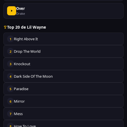
Over
Drake
Top 20 de Lil Wayne
Right Above It
1
Drop The World
2
Knockout
3
Dark Side Of The Moon
4
Paradise
5
Mirror
6
Mess
7
How To Love
8