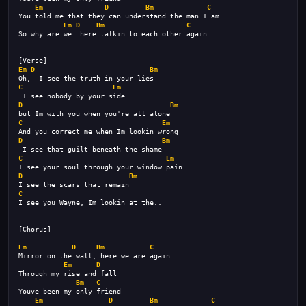
Em
D
Bm
C
You told me that they can understand the man I am
Em
D
Bm
C
So why are we  here talkin to each other again
[Verse]
Em
D
Bm
Oh,  I see the truth in your lies
C
Em
 I see nobody by your side
D
Bm
but Im with you when you're all alone
C
Em
And you correct me when Im lookin wrong
D
Bm
 I see that guilt beneath the shame
C
Em
I see your soul through your window pain
D
Bm
I see the scars that remain
C
I see you Wayne, Im lookin at the..
[Chorus]
Em
D
Bm
C
Mirror on the wall, here we are again
Em
D
Through my rise and fall
Bm
C
Youve been my only friend
Em
D
Bm
C