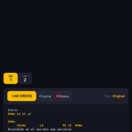
VER
VER
1
2
ACORDES
Letra
Video
Tono:
Original
Intro:
DO#m
LA
SI
 x2
DO#m
SOL#m
LA
MI
SI
DO#m
Escondido en el secreto mas perverso