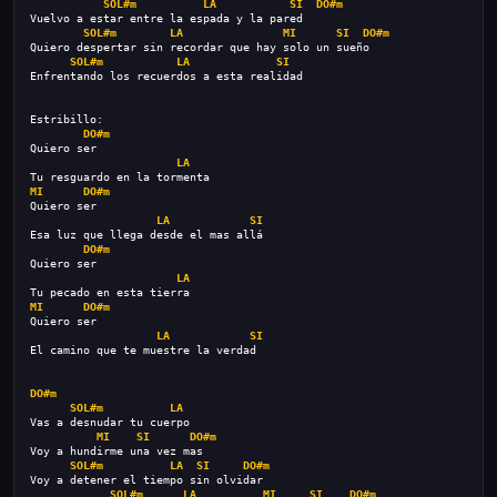
SOL#m
LA
SI
DO#m
Vuelvo a estar entre la espada y la pared
SOL#m
LA
MI
SI
DO#m
Quiero despertar sin recordar que hay solo un sueño
SOL#m
LA
SI
Enfrentando los recuerdos a esta realidad
Estribillo:
DO#m
Quiero ser
LA
Tu resguardo en la tormenta
MI
DO#m
Quiero ser
LA
SI
Esa luz que llega desde el mas allá
DO#m
Quiero ser
LA
Tu pecado en esta tierra
MI
DO#m
Quiero ser
LA
SI
El camino que te muestre la verdad
DO#m
SOL#m
LA
Vas a desnudar tu cuerpo
MI
SI
DO#m
Voy a hundirme una vez mas
SOL#m
LA
SI
DO#m
Voy a detener el tiempo sin olvidar
SOL#m
LA
MI
SI
DO#m