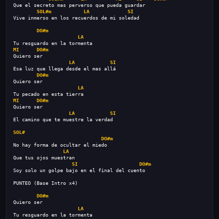
Que el secreto mas perverso que pueda guardar
SOL#m
LA
SI
Vive inmerso en los recuerdos de mi soledad
DO#m
LA
Tu resguardo en la tormenta
MI
DO#m
Quiero ser
LA
SI
Esa luz que llega desde el mas allá
DO#m
Quiero ser
LA
Tu pecado en esta tierra
MI
DO#m
Quiero ser
LA
SI
El camino que te muestre la verdad
SOL#
DO#m
No hay forma de ocultar el miedo
LA
Que tus ojos muestran
SI
DO#m
Soy solo un golpe bajo en el final del cuento
PUNTEO (Base Intro x4)
DO#m
Quiero ser
LA
Tu resguardo en la tormenta