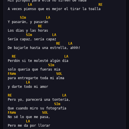
Mis piropos para ella no sirven de nada
LA
RE
A veces pienso que es mejor el tirar la toalla
SIm
LA
Y pasarán, y pasarán
RE
Los días y las horas
SIm
LA
Sería capaz, sería capaz
RE
LA
De bajarle hasta una estrella, ahhh!
RE
LA
Perdón si te molesté algún día
SIm
solo queria que fueras mia
FA#m
SOL
para entregarte toda mi alma
LA
y darte todo mi amor
RE
LA
Pero yo, parecerá una tontería,
SIm
Que cuando miro su fotografía
FA#m
SOL
No sé lo que me pasa,
LA
Pero me da por llorar