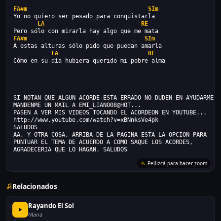
FA#m
SIm
Yo no quiero ser pesado para conquistarla
LA
RE
Pero sólo con mirarla hay algo que me mata
FA#m
SIm
A estas alturas sólo pido que puedan amarla
LA
RE
Cómo en su día hubiera querido mi pobre alma
SI NOTAN QUE ALGUN ACORDE ESTA ERRADO NO DUDEN EN AYUDARME..
MANDENME UN MAIL A EMI_LIANO08@HOT...
PASEN A VER MIS VIDEOS TOCANDO EL ACORDEON EN YOUTUBE...
http://www.youtube.com/watch?v=xBNnksVe4pk
SALUDOS
AA, Y OTRA COSA, ARRIBA DE LA PAGINA ESTA LA OPCION PARA
PUNTUAR EL TEMA DE ACUERDO A COMO SAQUE LOS ACORDES,
AGRADECERIA QUE LO HAGAN. SALUDOS
Pellizcá para hacer zoom
Relacionados
Rayando El Sol
Mana