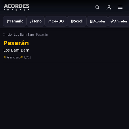
Tamaño
Tono
C↔DO
Scroll
Acordes
Afinador
Inicio
Los Bam Bam
Pasarán
Pasarán
Los Bam Bam
Francisco
1,735