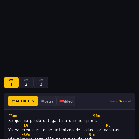
VER
VER
VER
1
2
3
ACORDES
Letra
Video
Tono:
Original
FA#m
SIm
Sé que no puedo obligarla a que me quiera
LA
RE
Yo ya creo que lo he intentado de todas las maneras
FA#m
SIm