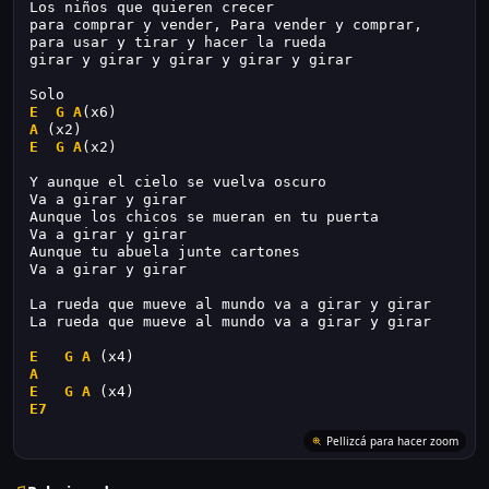
Los niños que quieren crecer
para comprar y vender, Para vender y comprar,
para usar y tirar y hacer la rueda
girar y girar y girar y girar y girar
Solo
E
G
A
(x6)
A
 (x2)
E
G
A
(x2)
Y aunque el cielo se vuelva oscuro
Va a girar y girar
Aunque los chicos se mueran en tu puerta
Va a girar y girar
Aunque tu abuela junte cartones
Va a girar y girar
La rueda que mueve al mundo va a girar y girar
La rueda que mueve al mundo va a girar y girar
E
G
A
 (x4)
A
E
G
A
 (x4)
E7
Pellizcá para hacer zoom