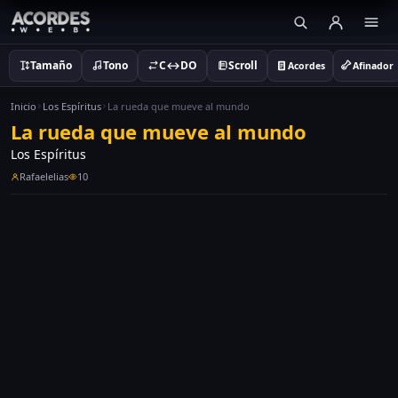
Tamaño
Tono
C↔DO
Scroll
Acordes
Afinador
Inicio
Los Espíritus
La rueda que mueve al mundo
La rueda que mueve al mundo
Los Espíritus
Rafaelelias
10