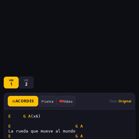
VER
VER
1
2
ACORDES
Letra
Video
Tono:
Original
E
G
A
(x6)
E
G
A
La rueda que mueve al mundo
E
G
A