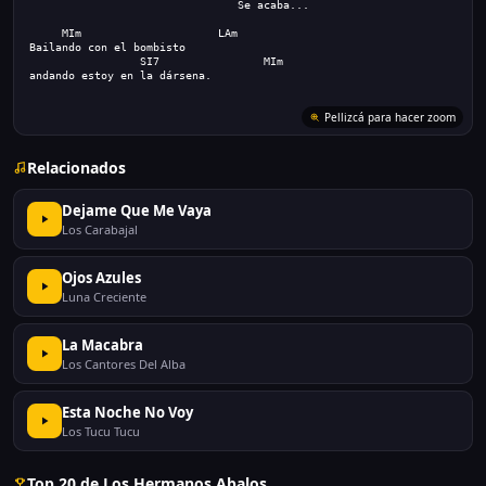
                                Se acaba...
     MIm
LAm
Bailando con el bombisto
SI7                MIm
andando estoy en la dársena.
Pellizcá para hacer zoom
Relacionados
Dejame Que Me Vaya
Los Carabajal
Ojos Azules
Luna Creciente
La Macabra
Los Cantores Del Alba
Esta Noche No Voy
Los Tucu Tucu
Top 20 de Los Hermanos Abalos