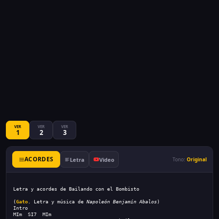
VER
VER
VER
1
2
3
ACORDES
Letra
Video
Tono:
Original
Letra y acordes de Bailando con el Bombisto
(
Gato
. Letra y música de 
Napoleón Benjamín Abalos
)
Intro
MIm  SI7  MIm