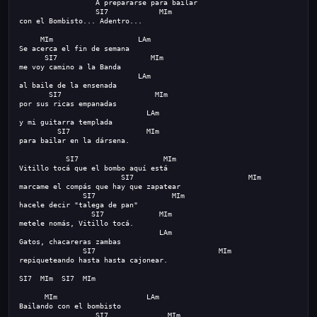
                  A prepararse para bailar
                  SI7            MIm
con el Bombisto... Adentro...
     MIm                    LAm
Se acerca el fin de semana
    SI7                      MIm
me voy camino a la Banda
LAm
al baile de la ensenada
    SI7                    
  MIm
por sus ricas empanadas
 LAm
y mi guitarra templada
    SI7                
  MIm
para bailar en la dársena.
 SI7                    MIm
Vitillo tocá que el bombo aquí está
   SI7                           MIm
marcame el compás que hay que zapatear
  SI7                  MIm
hacele decir "talega de pan"
 SI7             MIm
metele nomás, Vitillo tocá.
                                 LAm
Gatos, chacareras zambas
SI7                             MIm
repiqueteando hasta hasta cajonear.
SI7  MIm  
SI7  MIm
      MIm
LAm
Bailando con el bombisto
            SI7              MIm