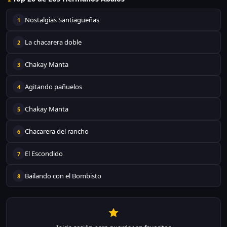
Nostalgias Santiagueñas
1
La chacarera doble
2
Chakay Manta
3
Agitando pañuelos
4
Chakay Manta
5
Chacarera del rancho
6
El Escondido
7
Bailando con el Bombisto
8