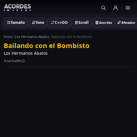
Tamaño
Tono
C↔DO
Scroll
Acordes
Afinador
Inicio
Los Hermanos Abalos
Bailando con el Bombisto
Bailando con el Bombisto
Los Hermanos Abalos
carlos8
22