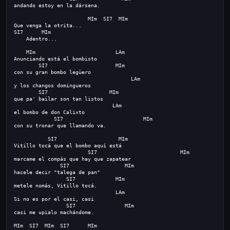
andando estoy en la dársena.
                        MIm  SI7  MIm
Que venga la otrita...
SI7      MIm
    Adentro...
    MIm                          LAm
Anunciando está el bombisto
SI7                      MIm
con su gran bombo legüero
                                 LAm
y los changos domingueros
SI7                    MIm
que pa' bailar son tan listos
                           LAm
el bombo de don Calixto
SI7                          MIm
con su tronar que llamando va.
 SI7                    MIm
Vitillo tocá que el bombo aquí está
   SI7                           MIm
marcame el compás que hay que zapatear
  SI7                  MIm
hacele decir "talega de pan"
 SI7             MIm
metele nomás, Vitillo tocá.
                                 LAm
Si no es por el casi, casi
SI7                MIm
casi me upialo machándome.
MIm  SI7  MIm
 SI7
      MIm