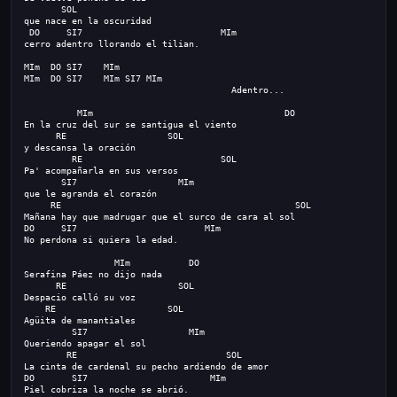
       SOL
que nace en la oscuridad
 DO     
SI7                          MIm
cerro adentro llorando el tilian.
MIm  DO SI7    MIm
MIm  DO SI7    MIm SI7 MIm
                                       Adentro...
          MIm                                    DO
En la cruz del sur se santigua el viento
      RE                   SOL
y descansa la oración
         RE                          SOL
Pa' acompañarla en sus versos
       SI7                   MIm
que le agranda el corazón
     RE
                                            SOL
Mañana hay que madrugar que el surco de cara al sol
DO     
S
I7                        MIm
No perdona si quiera la edad.
                 MIm           DO
Serafina Páez no dijo nada
      RE                     SOL
Despacio calló su voz
    RE                     SOL
Agüita de manantiales
         SI7                   MIm
Queriendo apagar el sol
        RE
                            SOL
La cinta de cardenal su pecho ardiendo de amor
DO       
S
I7                       MIm
Piel cobriza la noche se abrió.