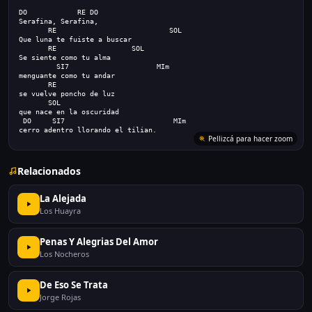
DO            RE DO
Serafina, Serafina,
       RE                           SOL
Que luna te fuiste a buscar
       RE                  SOL
Se siente como tu alma
         SI7                     MIm
menguante como tu andar
       RE
se vuelve poncho de luz
       SOL
que nace en la oscuridad
 DO     
SI7                          MIm
cerro adentro llorando el tilian.
Pellizcá para hacer zoom
Relacionados
La Alejada
Los Huayra
Penas Y Alegrias Del Amor
Los Nocheros
De Eso Se Trata
Jorge Rojas