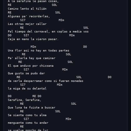
A la serafina le pasan cosas,
RE                       SOL
Camino lento al tilián
RE                         SOL
Algunas pa' recordarlas,
       SI7                   MIm
Las otras mejor callar
       RE
                                  SOL
Pal tiempo del carnaval, en coplas a media vos
DO       
S
I7                       MIm
Caja en mano la vieron pasar.
             MIm                           DO
Una flor así no hay en todas partes
        RE                       SOL
Pa' allarla hay que caminar
      RE                          SOL
El que anduvo por chicoana
         SI7                   MIm
Que gusto se pudo dar
     RE
                                SOL               
DO
de verla desparramar como si fueran monedas
S
I7                  MIm
la miga de su delantal
DO            RE DO
Serafina, Serafina,
       RE                           SOL
Que luna te fuiste a buscar
       RE                  SOL
Se siente como tu alma
         SI7                     MIm
menguante como tu andar
       RE
se vuelve poncho de luz