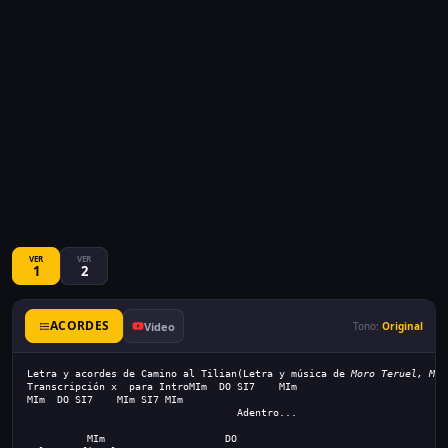
VER
VER
1
2
ACORDES
Video
Tono:
Original
Letra y acordes de Camino al Tilian
(Letra y música de 
Moro Teruel, Mar
Transcripción x  para Intro
MIm  DO SI7    MIm
MIm  DO SI7    MIm SI7 MIm
                                   Adentro...
          MIm                    DO