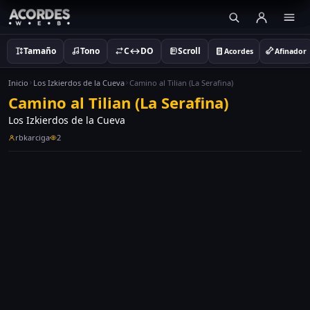
Tamaño
Tono
C↔DO
Scroll
Acordes
Afinador
Inicio
Los Izkierdos de la Cueva
Camino al Tilian (La Serafina)
Camino al Tilian (La Serafina)
Los Izkierdos de la Cueva
rbkarciga
2