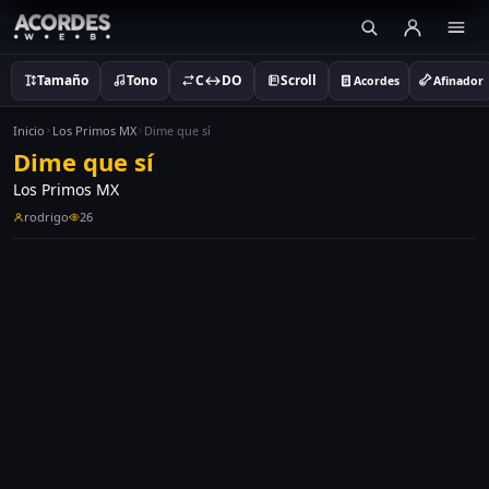
Tamaño
Tono
C↔DO
Scroll
Acordes
Afinador
Inicio
Los Primos MX
Dime que sí
Dime que sí
Los Primos MX
rodrigo
26