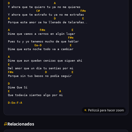
D
A
Y ahora que te quiero tu ya no me quieres
C#
F#m
Y ahora que te extraño tu ya no me extrañas
A
D
E
Porque este amor se ha llenado de telarañas..
A
F#m
E
Dime que vamos a vernos en algún lugar
F#m
Pues tu y yo tenemos mucho de que hablar
Em
-
D
E
Dime que esta noche todo va a cambiar
A
Dime que aun quedan cenizas que siguen ahí
E
Del amor que un día tu sentías por mi
F#m
D
E
Porque sin tus besos no podía seguir
D
Dime Que Sí
E
A
Que todavía sientes algo por mi
D
-
Em
-
F
-
A
Pellizcá para hacer zoom
Relacionados