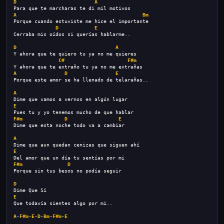
D
A
Para que te marcharas te di mil motivos
A
Bm
Porque cuando estuviste me hice el importante
D
E
Cerraba mis oídos si querías hablarme..
D
A
Y ahora que te quiero tu ya no me quieres
C#
F#m
Y ahora que te extraño tu ya no me extrañas
A
D
E
Porque este amor se ha llenado de telarañas..
A
Dime que vamos a vernos en algún lugar
E
Pues tu y yo tenemos mucho de que hablar
F#m
D
E
Dime que esta noche todo va a cambiar
A
Dime que aun quedan cenizas que siguen ahí
E
Del amor que un día tu sentías por mi
F#m
D
Porque sin tus besos no podía seguir
D
Dime Que Sí
E
Que todavía sientes algo por mi..
A
-
F#m
-
E
-
D
-
Bm
-
F#m
-
E