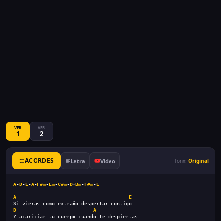
VER
VER
1
2
ACORDES
Letra
Video
Tono:
Original
A
-
D
-
E
-
A
-
F#m
-
Em
-
C#m
-
D
-
Bm
-
F#m
-
E
A
E
Si vieras como extraño despertar contigo
D
A
Y acariciar tu cuerpo cuando te despiertas