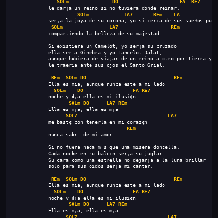
SOLm
DO
FA
RE7
            le dar¡a un reino si no tuviera donde reinar.
SOLm
LA7
REm
LA
            ser¡a la joya de su corona, yo si cerca de sus sue¤os pudi
SOLm
LA7
REm
            compartiendo la belleza de su majestad.
            Si existiera un Camelot, yo ser¡a su cruzado
            ella ser¡a Ginebra y yo Lancelot Dalat,
            aunque hubiera de viajar de un reino a otro por tierra y p
            le traeria ante sus ojos el Santo Grial.
REm
SOLm
DO
REm
            Ella es mia, aunque nunca este a mi lado
SOLm
DO
FA
RE7
            noche y d¡a ella es mi ilusi¢n
SOLm
DO
LA7
REm
            Ella es m¡a, ella es m¡a
SOL7
LA7
            me bast¢ con tenerla en mi coraz¢n
REm
            nunca sabr  de mi amor.
            Si no fuera nada m s que una misera doncella.
            Cada noche en su balc¢n ser¡a su juglar.
            Su cara como una estrella no dejar¡a a la luna brillar
            solo para sus oidos ser¡a mi cantar.
REm
SOLm
DO
REm
            Ella es mia, aunque nunca este a mi lado
SOLm
DO
FA
RE7
            noche y d¡a ella es mi ilusi¢n
SOLm
DO
LA7
REm
            Ella es m¡a, ella es m¡a
SOL7
LA7