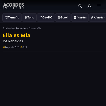
Tamaño
Tono
C↔DO
Scroll
Acordes
Afinador
Inicio
los Rebeldes
Ella es Mía
Ella es Mía
los Rebeldes
Nayade2020
883