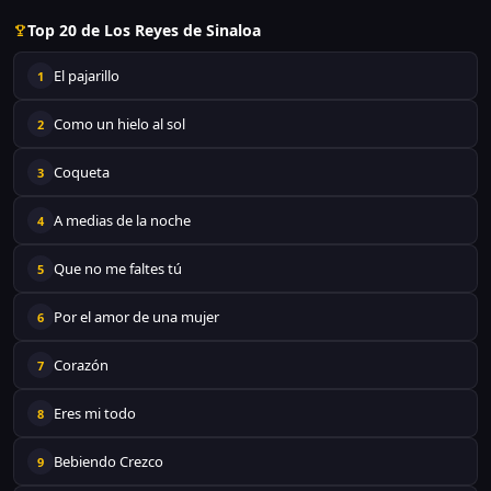
Top 20 de Los Reyes de Sinaloa
El pajarillo
1
Como un hielo al sol
2
Coqueta
3
A medias de la noche
4
Que no me faltes tú
5
Por el amor de una mujer
6
Corazón
7
Eres mi todo
8
Bebiendo Crezco
9