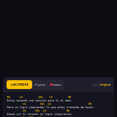
ACORDES
Letra
Video
Tono:
Original
RE
LA
SOL
LA
RE
Estoy asiendo una canción para ti mi amor,
LA
SOL
LA
RE
Pero no logro comprender lo que estoy tratando de hacer,
LA
SOL
LA
RE
Esque sin ti corazón no logro inspiración,