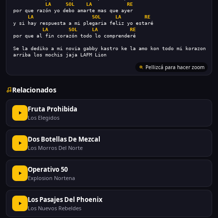
LA
SOL
LA
RE
por que razón yo debo amarte mas que ayer
LA
SOL
LA
RE
y si hay respuesta a mi plegaria feliz yo estaré
LA
SOL
LA
RE
por que al fin corazón todo lo comprenderé
Se la dediko a mi novia gabby kastro ke la amo kon todo mi korazon
arriba los mochis jaja LAFM Lion
Pellizcá para hacer zoom
Relacionados
Fruta Prohibida
Los Elegidos
Dos Botellas De Mezcal
Los Morros Del Norte
Operativo 50
Explosion Nortena
Los Pasajes Del Phoenix
Los Nuevos Rebeldes