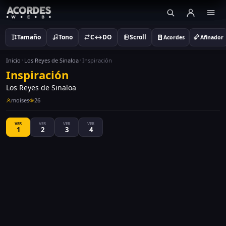
Tamaño
Tono
C↔DO
Scroll
Acordes
Afinador
Inicio
Los Reyes de Sinaloa
Inspiración
Inspiración
Los Reyes de Sinaloa
moises
26
VER
VER
VER
VER
1
2
3
4