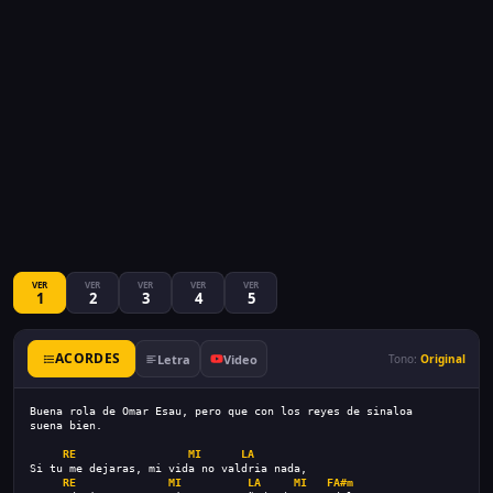
VER
VER
VER
VER
VER
1
2
3
4
5
ACORDES
Letra
Video
Tono:
Original
Buena rola de Omar Esau, pero que con los reyes de sinaloa
suena bien.
RE
MI
LA
Si tu me dejaras, mi vida no valdria nada,
RE
MI
LA
MI
FA#m