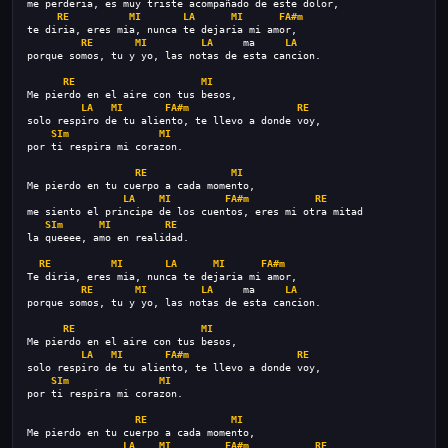
me perderia, es muy triste acompañado de este dolor,
RE
MI
LA
MI
FA#m
te diria, eres mia, nunca te dejaria mi amor,
RE
MI
LA
     ma     
LA
porque somos, tu y yo, las notas de esta cancion.
RE
MI
Me pierdo en el aire con tus besos,
LA
MI
FA#m
RE
solo respiro de tu aliento, te llevo a donde voy,
SIm
MI
por ti respira mi corazon.
RE
MI
Me pierdo en tu cuerpo a cada momento,
LA
MI
FA#m
RE
me siento el principe de los cuentos, eres mi otra mitad
SIm
MI
RE
la queeee, amo en realidad.
RE
MI
LA
MI
FA#m
Te diria, eres mia, nunca te dejaria mi amor,
RE
MI
LA
     ma     
LA
porque somos, tu y yo, las notas de esta cancion.
RE
MI
Me pierdo en el aire con tus besos,
LA
MI
FA#m
RE
solo respiro de tu aliento, te llevo a donde voy,
SIm
MI
por ti respira mi corazon.
RE
MI
Me pierdo en tu cuerpo a cada momento,
LA
MI
FA#m
RE