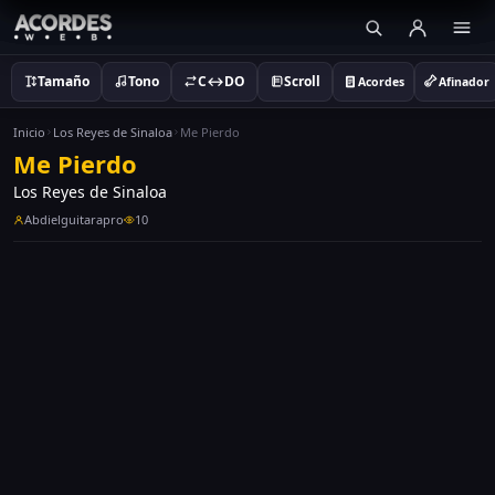
Tamaño
Tono
C↔DO
Scroll
Acordes
Afinador
Inicio
Los Reyes de Sinaloa
Me Pierdo
Me Pierdo
Los Reyes de Sinaloa
Abdielguitarapro
10