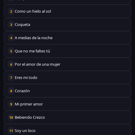
Como un hielo al sol
2
Coqueta
3
A medias de la noche
4
Que no me faltes tú
5
Por el amor de una mujer
6
Eres mi todo
7
Corazón
8
Mi primer amor
9
Bebiendo Crezco
10
Soy un loco
11