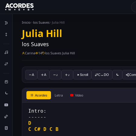
Inicio
los Suaves
Julia Hill
Julia Hill
los Suaves
Carina
14
los Suaves Julia Hill
A
A
♪
♪
Scroll
C↔DO
Comp
Letra
Acordes
Video
Intro:
------
D
C
C#
D
C
B