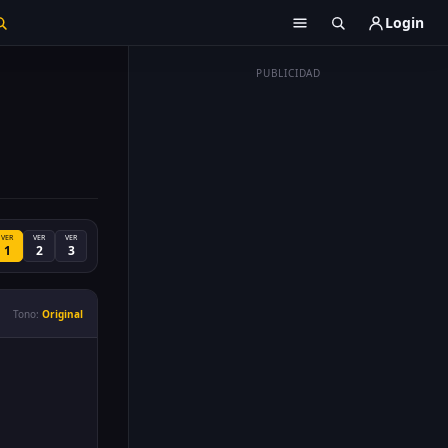
Login
PUBLICIDAD
VER
VER
VER
1
2
3
Tono:
Original