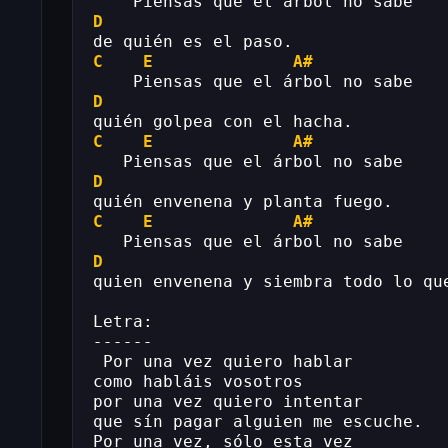
    Piensas que el árbol no sabe
D
de quién es el paso.
C
E
A#
    Piensas que el árbol no sabe
D
quién golpea con el hacha.
C
E
A#
   Piensas que el árbol no sabe
D
quién envenena y planta fuego.
C
E
A#
   Piensas que el árbol no sabe
D
quien envenena y siembra todo lo qu
Letra:
------
 Por una vez quiero hablar
como habláis vosotros
por una vez quiero intentar
que sín pagar alguien me escuche.
Por una vez, sólo esta vez