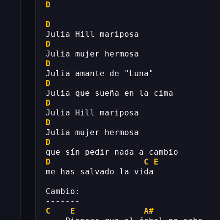
D
D
Julia Hill mariposa
D
Julia mujer hermosa
D
Julia amante de "Luna"
D
Julia que sueña en la cima
D
Julia Hill mariposa
D
Julia mujer hermosa
D
que sín pedir nada a cambio
D
C
E
me has salvado la vida
Cambio:
-------
C
E
A#