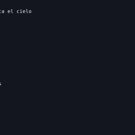
ta el cielo
s