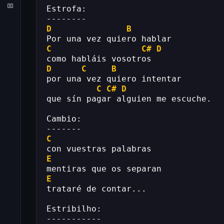
Estrofa:
--------
D
B
Por una vez quiero hablar
C
C#
D
como habláis vosotros
D
C
B
por una vez quiero intentar
C
C#
D
que sín pagar alguien me escuche.
Cambio:
-------
C
con vuestras palabras
E
mentiras que os separan
E
trataré de contar...
Estribilho:
-----------