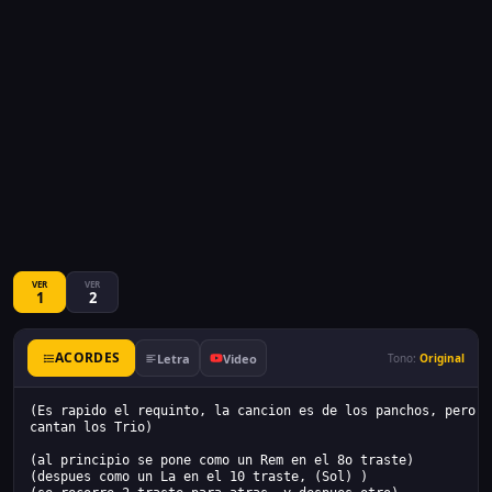
VER
VER
1
2
ACORDES
Letra
Video
Tono:
Original
(Es rapido el requinto, la cancion es de los panchos, pero a
cantan los Trio)
(al principio se pone como un Rem en el 8o traste)
(despues como un La en el 10 traste, (Sol) )