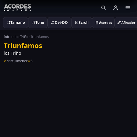
Tamaño
Tono
C↔DO
Scroll
Acordes
Afinador
Inicio
los Triño
Triunfamos
Triunfamos
los Triño
cristijiimenez
6