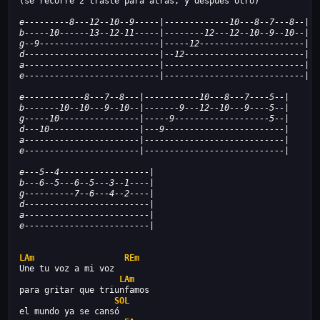
(se recorre 2 traste para atras, y despues otro)
e---------8---12--10--9-----|-------------10---8--7---8--|
b-----10------13--12-11-----|--------12---12--10--9--10--|
g--9------------------------|-----12---------------------|
d---------------------------|--12------------------------|
a---------------------------|----------------------------|
e---------------------------|----------------------------|
e------------8---7--8---|-----------10---8---7----5--|
b-------10--10---9--10--|-------9---12--10---9----5--|
g-----10----------------|-----9-------------------5--|
d---10------------------|---9------------------------|
a-----------------------|----------------------------|
e-----------------------|----------------------------|
e---5--4------------------|
b---6--5---6--5---3--1----|
g----------7--6---4--2----|
d-------------------------|
a-------------------------|
e-------------------------|
LAm
REm
Une tu voz a mi voz
LAm
para gritar que triunfamos
SOL
el mundo ya se cansó