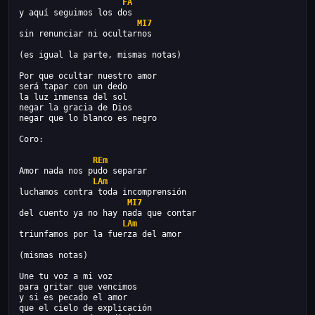
FA
y aquí seguimos los dos
MI7
sin renunciar ni ocultarnos
(es igual la parte, mismas notas)
Por que ocultar nuestro amor
será tapar con un dedo
la luz inmensa del sol
negar la gracia de Dios
negar que lo blanco es negro
Coro:
REm
Amor nada nos pudo separar
LAm
luchamos contra toda incomprensión
MI7
del cuento ya no hay nada que contar
LAm
triunfamos por la fuerza del amor
(mismas notas)
Une tu voz a mi voz
para gritar que vencimos 
y si es pecado el amor
que el cielo de explicación