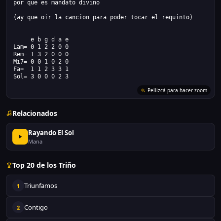
por que es mandato divino
(ay que oir la cancion para poder tocar el requinto)
     e b g d a e
Lam= 0 1 2 2 0 0
Rem= 1 3 2 0 0 0 
Mi7= 0 0 1 0 2 0
Fa=  1 1 2 3 3 1
Sol= 3 0 0 0 2 3
Pellizcá para hacer zoom
Relacionados
Rayando El Sol
Mana
Top 20 de los Triño
Triunfamos
1
Contigo
2