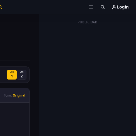
Login
PUBLICIDAD
VER
VER
1
2
Tono:
Original