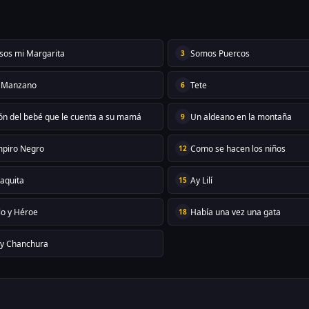
 sos mi Margarita
Somos Puercos
3
 Manzano
Tete
6
ón del bebé que le cuenta a su mamá
Un aldeano en la montaña
9
mpiro Negro
Como se hacen los niños
12
taquita
Ay Lilí
15
lo y Héroe
Había una vez una gata
18
y Chanchura