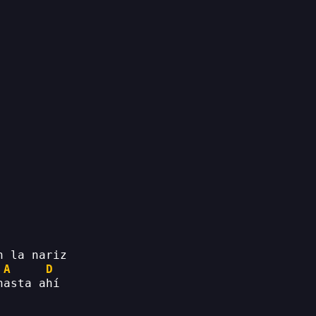
n la nariz
A
D
hasta ahí