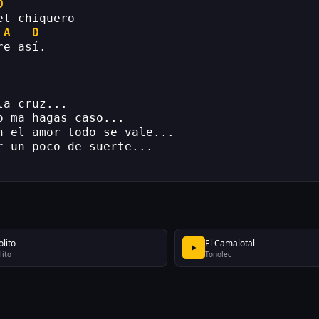
D
el chiquero
A
D
re así.
la cruz...
o ma hagas caso...
n el amor todo se vale...
r un poco de suerte...
lito
El Camalotal
lito
Tonolec