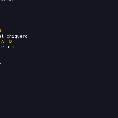
D
el chiquero
A
D
re así
s