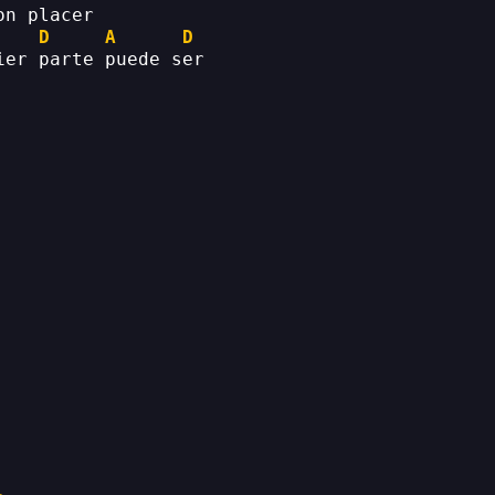
on placer
D
A
D
ier parte puede ser