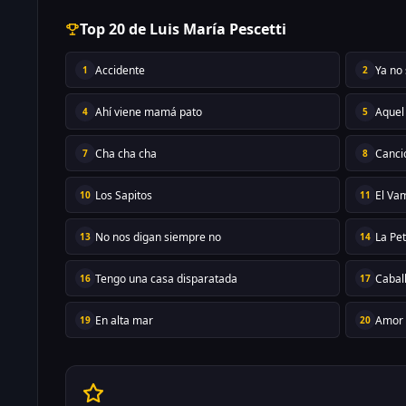
Top 20 de Luis María Pescetti
Accidente
Ya no
1
2
Ahí viene mamá pato
Aquel
4
5
Cha cha cha
Canci
7
8
Los Sapitos
El Va
10
11
No nos digan siempre no
La Pe
13
14
Tengo una casa disparatada
Cabal
16
17
En alta mar
Amor 
19
20