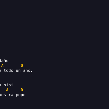
daño
A
D
e todo un año.
a pipi
A
D
uestra popo