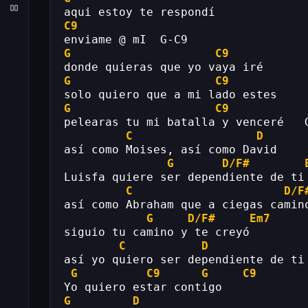
aqui estoy te respondí
C9
enviame @ mI  G-C9
G
C9
donde quieras que yo vaya iré
G
C9
solo quiero que a mi lado estes
G
C9
pelearas tu mi batalla y venceré   
C
D
así como Moises, así como David
G
D/F#
Luisfa quiere ser dependiente de ti
C
D/F
así como Abraham que a ciegas camin
G
D/F#
Em7
siguio tu camino y te creyó
C
D
así yo quiero ser dependiente de ti
G
C9
G
C9
Yo quiero estar contigo
G
D