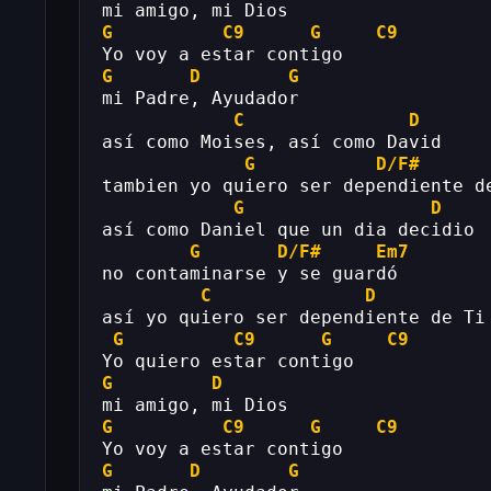
mi amigo, mi Dios
G
C9
G
C9
Yo voy a estar contigo
G
D
G
mi Padre, Ayudador
C
D
así como Moises, así como David
G
D/F#
tambien yo quiero ser dependiente d
G
D
así como Daniel que un dia decidio
G
D/F#
Em7
no contaminarse y se guardó
C
D
así yo quiero ser dependiente de Ti
G
C9
G
C9
Yo quiero estar contigo
G
D
mi amigo, mi Dios
G
C9
G
C9
Yo voy a estar contigo
G
D
G