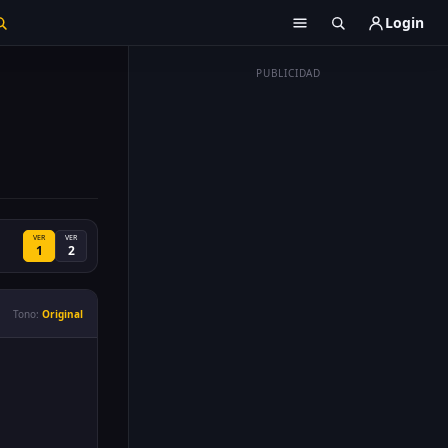
Login
PUBLICIDAD
VER
VER
1
2
Tono:
Original