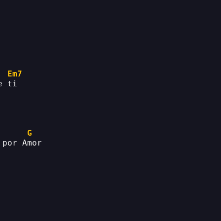
Em7
e ti
G
 por Amor