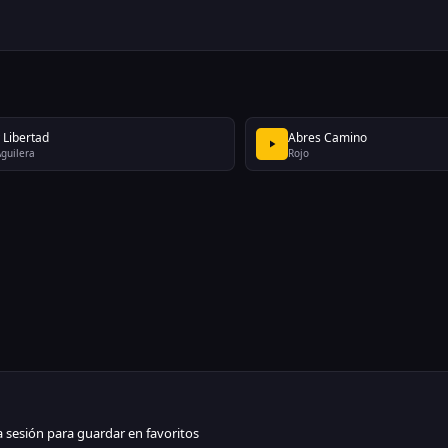
 Libertad
Abres Camino
Aguilera
Rojo
ia sesión para guardar en favoritos