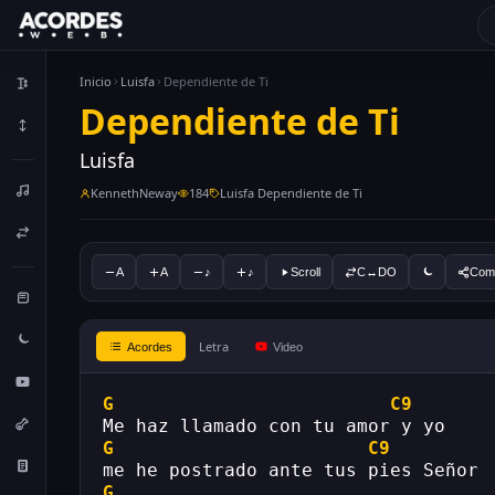
Inicio
Luisfa
Dependiente de Ti
Dependiente de Ti
Luisfa
KennethNeway
184
Luisfa Dependiente de Ti
A
A
♪
♪
Scroll
C↔DO
Comp
Letra
Acordes
Video
G
C9
Me haz llamado con tu amor y yo
G
C9
me he postrado ante tus pies Señor
G