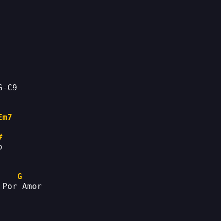
G-C9
Em7
#
o
G
 Por Amor