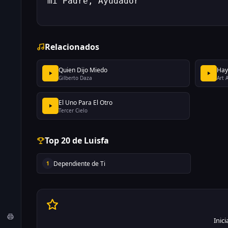
mi Padre, Ayudador
Relacionados
Quien Dijo Miedo
Hay
Gilberto Daza
Art 
El Uno Para El Otro
Tercer Cielo
Top 20 de Luisfa
Dependiente de Ti
1
Inic