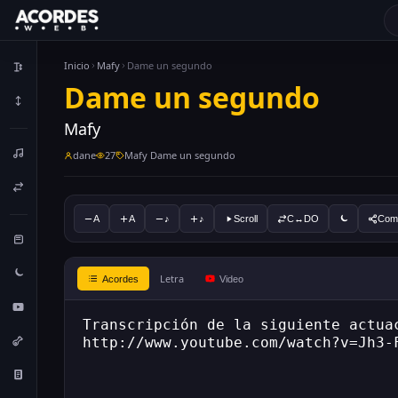
Inicio
Mafy
Dame un segundo
Dame un segundo
Mafy
dane
27
Mafy Dame un segundo
A
A
♪
♪
Scroll
C↔DO
Comp
Letra
Acordes
Video
Transcripción de la siguiente actua
http://www.youtube.com/watch?v=Jh3-