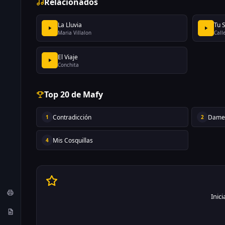
Relacionados
La Lluvia
Tu 
Maria Villalon
Call
El Viaje
Conchita
Top 20 de Mafy
Contradicción
Dame
1
2
Mis Cosquillas
4
Inic