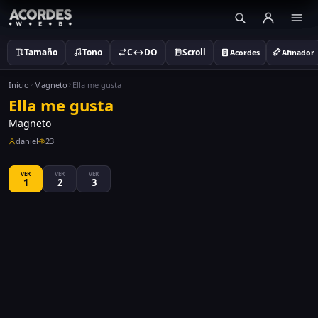
Tamaño
Tono
C↔DO
Scroll
Acordes
Afinador
Inicio
Magneto
Ella me gusta
Ella me gusta
Magneto
daniel
23
VER
VER
VER
1
2
3