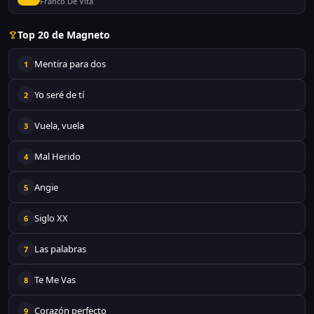
Franco De Vita
Top 20 de Magneto
Mentira para dos
1
Yo seré de tí
2
Vuela, vuela
3
Mal Herido
4
Angie
5
Siglo XX
6
Las palabras
7
Te Me Vas
8
Corazón perfecto
9