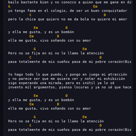
bailo bastante bien y no conozco a quien que me gane en dive
G
Em
yo tengo fama en el colegio, de ser un buen conquistador
C
D
pero la chica que quiero no me da bola no quiere mi amor
Em
D
y ella me gusta, y es un bombón
Em
D
ella me gusta, vivo soñando con su amor
G
Em
Pero no se fija en mi no le llamo la atención
C
D
pasa totalmente de mis sueños pasa de mi pobre corazón(Bis)
Yo hago todo lo que puedo, y pongo en juego mi atracción
y no parece ser que me quiera ver y notar mi exhibición
sigo esperando una mirada, pero es inútil ya lo sé
invento mil argumentos, pienso locuras y ya no sé que hacer.
Em
D
y ella me gusta, y es un bombón
Em
D
ella me gusta, vivo soñando con su amor
G
Em
Pero no se fija en mi no le llamo la atención
C
D
pasa totalmente de mis sueños pasa de mi pobre corazón(Bis)