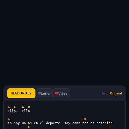
ACORDES
Letra
Video
Tono:
Original
G
C
G
D
Ella,  ella
G
Em
Yo soy un as en el deporte, soy como pez en natación
C
D