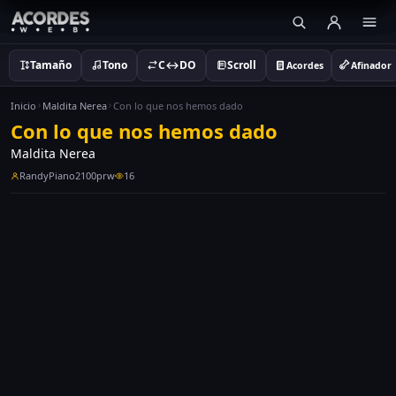
Tamaño
Tono
C↔DO
Scroll
Acordes
Afinador
Inicio
Maldita Nerea
Con lo que nos hemos dado
Con lo que nos hemos dado
Maldita Nerea
RandyPiano2100prw
16