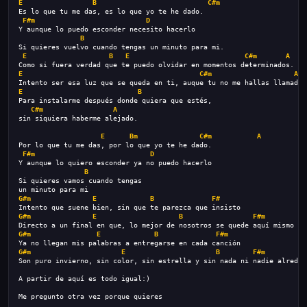
E
B
C#m
Es lo que tu me das, es lo que yo te he dado.
F#m
D
Y aunque lo puedo esconder necesito hacerlo
B
Si quieres vuelvo cuando tengas un minuto para mi.
E
B
E
C#m
A
Como si fuera verdad que te puedo olvidar en momentos determinados.
E
C#m
A
Intento ser esa luz que se queda en ti, auque tu no me hallas llamado
E
B
Para instalarme después donde quiera que estés,
C#m
A
sin siquiera haberme alejado.
E
Bm
C#m
A
Por lo que tu me das, por lo que yo te he dado.
F#m
D
Y aunque lo quiero esconder ya no puedo hacerlo
B
Si quieres vamos cuando tengas
un minuto para mi
G#m
E
B
F#
Intento que suene bien, sin que te parezca que insisto
G#m
E
B
F#m
Directo a un final en que, lo mejor de nosotros se quede aquí mismo
G#m
E
B
F#m
Ya no llegan mis palabras a entregarse en cada canción
G#m
E
B
F#m
Son puro invierno, sin color, sin estrella y sin nada ni nadie alreded
A partir de aquí es todo igual:)
Me pregunto otra vez porque quieres