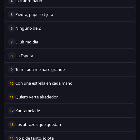
Extraordinario
4
Piedra, papel o tijera
5
Ninguno de 2
6
El último día
7
La Espera
8
Tu mirada me hace grande
9
Con una estrella en cada mano
10
Quiero verte alrededor
11
Kantamelade
12
Los abrazos que quedan
13
No pide tanto, idiota
14