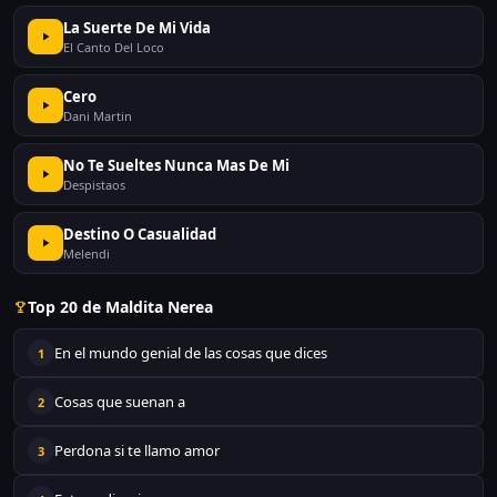
La Suerte De Mi Vida
El Canto Del Loco
Cero
Dani Martin
No Te Sueltes Nunca Mas De Mi
Despistaos
Destino O Casualidad
Melendi
Top 20 de Maldita Nerea
En el mundo genial de las cosas que dices
1
Cosas que suenan a
2
Perdona si te llamo amor
3