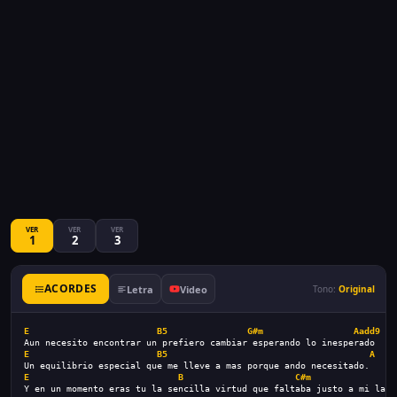
VER
VER
VER
1
2
3
ACORDES
Letra
Video
Tono:
Original
E
B5
G#m
Aadd9
Aun necesito encontrar un prefiero cambiar esperando lo inesperado
E
B5
A
Un equilibrio especial que me lleve a mas porque ando necesitado.
E
B
C#m
A
Y en un momento eras tu la sencilla virtud que faltaba justo a mi lado