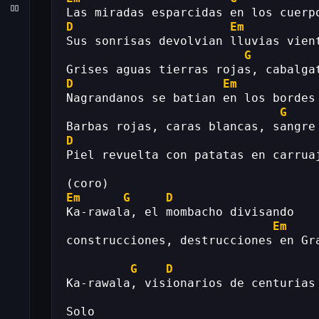
Las miradas esparcidas en los cuerp
D
Em
Sus sonrisas devolvian lluvias vien
G
Grises aguas tierras rojas, cabalga
D
Em
Nagrandanos se batian en los bordes
G
Barbas rojas, caras blancas, sangre
D
Piel revuelta con patatas en carrua
(coro)
Em
G
D
Ka-rawala, el mombacho divisando
Em
construcciones, destrucciones en Gr
G
D
Ka-rawala, visionarios de centurias
Solo