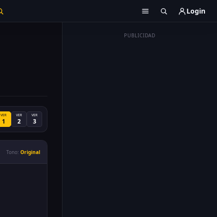
Login
PUBLICIDAD
VER
VER
VER
1
2
3
Tono:
Original