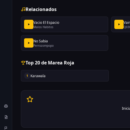
Relacionados
Vacio El Espacio
Vain
Malos Habitos
Q69
No Sabia
Perrozompopo
Top 20 de Marea Roja
Karawala
1
Inic