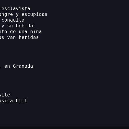
 esclavista
angre y escupidas
 conquita
 y su bebida
nto de una niña
as van heridas
, en Granada
site
usica.html