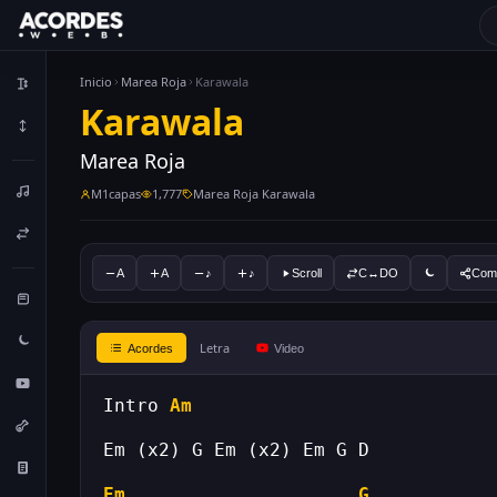
Inicio
Marea Roja
Karawala
Karawala
Marea Roja
M1capas
1,777
Marea Roja Karawala
A
A
♪
♪
Scroll
C↔DO
Comp
Letra
Acordes
Video
Intro 
Am
Em (x2) G Em (x2) Em G D
Em
G