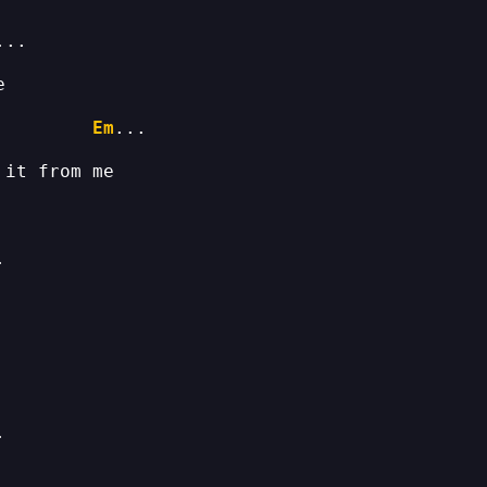
         
Em