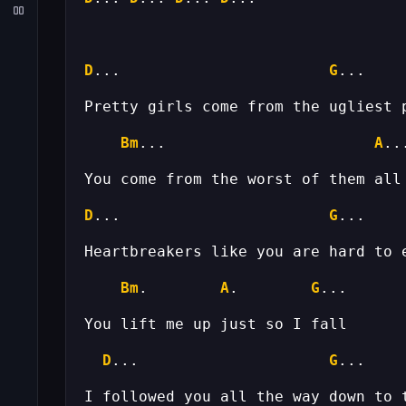
D
...                       
G
Bm
...                       
A
D
...                       
G
Bm
.        
A
.        
G
D
...                     
G