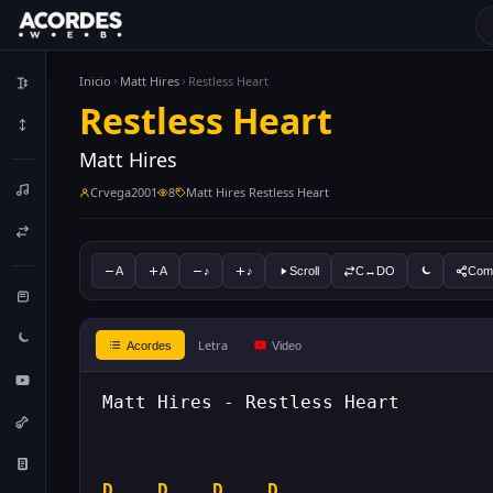
Inicio
Matt Hires
Restless Heart
Restless Heart
Matt Hires
Crvega2001
8
Matt Hires Restless Heart
A
A
♪
♪
Scroll
C↔DO
Comp
Letra
Acordes
Video
D
... 
D
... 
D
... 
D