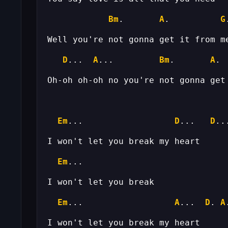
Bm
.       
A
.          
G
D
...  
A
...         
Bm
.       
A
. 
Em
...                  
D
...   
D
Em
Em
...                  
A
...  
D
. 
A