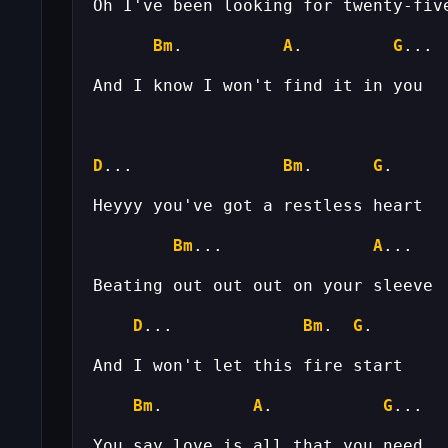
Bm
.          
A
.         
G
D
...               
Bm
.      
G
Bm
...               
A
D
...             
Bm
.  
G
Bm
.         
A
.           
G