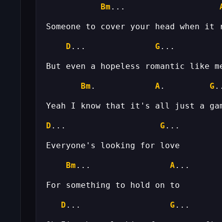
Bm
...                   
D
...              
G
Bm
.            
A
.         
G
D
...                   
G
Bm
...                
A
D
...                  
G