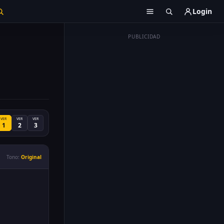
Login
PUBLICIDAD
VER
VER
VER
1
2
3
Tono:
Original