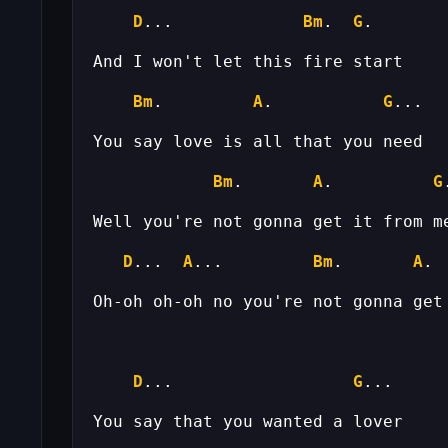
D
...             
Bm
.  
G
Bm
.         
A
.           
G
Bm
.       
A
.          
G
D
...  
A
...         
Bm
.       
A
. 
D
...                  
G