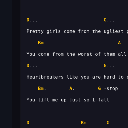
D
...                       
G
Bm
...                       
A
D
...                       
G
Bm
.        
A
.        
G
D
...               
Bm
.      
G