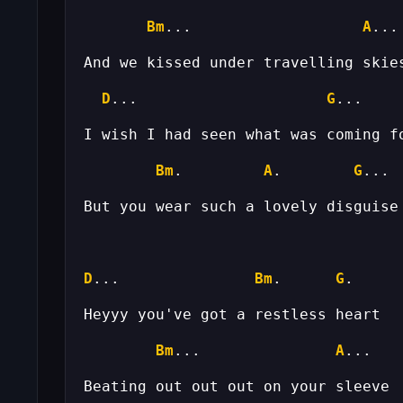
Bm
...                   
A
D
...                     
G
Bm
.         
A
.        
G
D
...               
Bm
.      
G
Bm
...               
A