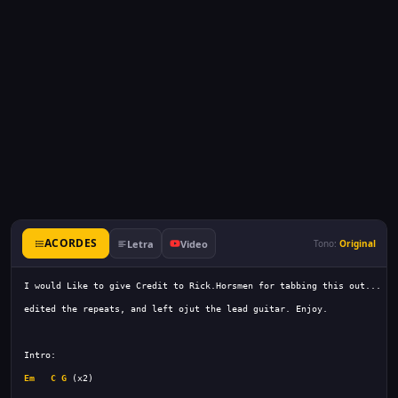
ACORDES
Letra
Video
Tono:
Original
Em
C
G