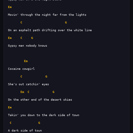
Em
C
G
Em
C
G
Em
C
G
Em
C
G
Em
C
G