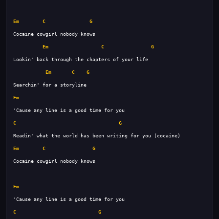
Em
C
G
Em
C
G
Em
C
G
Em
C
G
Em
C
G
Em
C
G