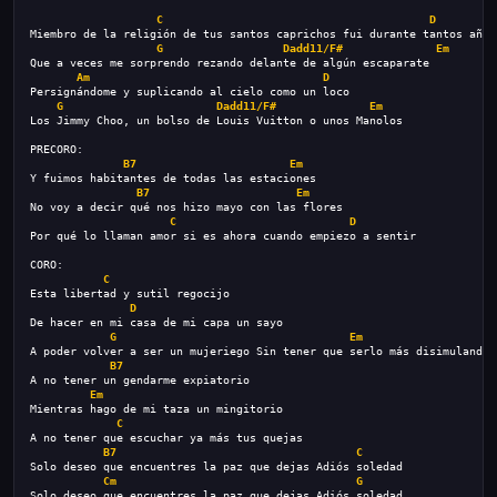
C
D
Miembro de la religión de tus santos caprichos fui durante tantos años
G
Dadd11/F#
Em
Que a veces me sorprendo rezando delante de algún escaparate
Am
D
Persignándome y suplicando al cielo como un loco
G
Dadd11/F#
Em
Los Jimmy Choo, un bolso de Louis Vuitton o unos Manolos
PRECORO:
B7
Em
Y fuimos habitantes de todas las estaciones
B7
Em
No voy a decir qué nos hizo mayo con las flores
C
D
Por qué lo llaman amor si es ahora cuando empiezo a sentir
CORO:
C
Esta libertad y sutil regocijo
D
De hacer en mi casa de mi capa un sayo
G
Em
A poder volver a ser un mujeriego Sin tener que serlo más disimulando
B7
A no tener un gendarme expiatorio
Em
Mientras hago de mi taza un mingitorio
C
A no tener que escuchar ya más tus quejas
B7
C
Solo deseo que encuentres la paz que dejas Adiós soledad
Cm
G
Solo deseo que encuentres la paz que dejas Adiós soledad