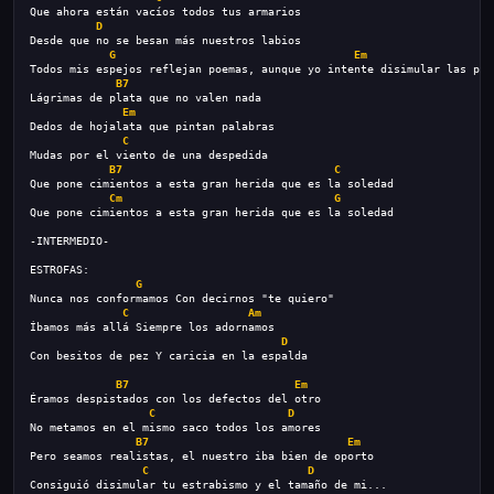
Que ahora están vacíos todos tus armarios
D
Desde que no se besan más nuestros labios
G
Em
Todos mis espejos reflejan poemas, aunque yo intente disimular las pen
B7
Lágrimas de plata que no valen nada
Em
Dedos de hojalata que pintan palabras
C
Mudas por el viento de una despedida
B7
C
Que pone cimientos a esta gran herida que es la soledad
Cm
G
Que pone cimientos a esta gran herida que es la soledad
-INTERMEDIO-
ESTROFAS:
G
Nunca nos conformamos Con decirnos "te quiero"
C
Am
Íbamos más allá Siempre los adornamos
D
Con besitos de pez Y caricia en la espalda
B7
Em
Éramos despistados con los defectos del otro
C
D
No metamos en el mismo saco todos los amores
B7
Em
Pero seamos realistas, el nuestro iba bien de oporto
C
D
Consiguió disimular tu estrabismo y el tamaño de mi...