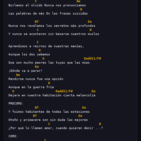
C
Am
Burlamos al olvido Nunca nos pronunciamos
D
Las palabras de más En las frases suicidas
B7
Em
Nunca nos revelamos los secretos más profundos
C
D
Y nunca se acostaron sin besarse nuestros muslos
C
Aprendimos a reirnos de nuestras manías,
D
Aunque los dos sabemos
G
Dadd11/F#
Que son mucho peores las tuyas que las mías
Em
¡Dónde va a parar!
Am
Rendirse nunca fue una opción
D
Aunque en la guerra fría
G
Dadd11/F#
Em
Dejara en nuestra habitación cierta melancolía
PRECORO:
B7
Em
Y fuimos habitantes de todas las estaciones
B7
Em
Otoño y primavera son sin duda las mejores
C
D
¿Por qué lo llaman amor, cuando quieren decir ...?
CORO:
C