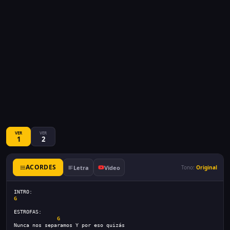
VER
VER
1
2
ACORDES
Letra
Video
Tono:
Original
INTRO:
G
ESTROFAS:
G
Nunca nos separamos Y por eso quizás