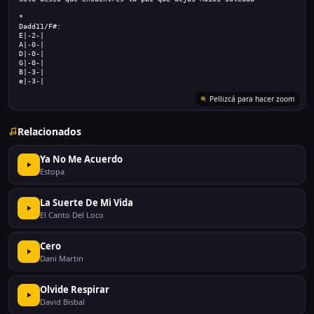
*
Dadd11/F#:
E|-2-|
A|-0-|
D|-0-|
G|-0-|
B|-3-|
e|-3-|
Relacionados
Ya No Me Acuerdo
Estopa
La Suerte De Mi Vida
El Canto Del Loco
Cero
Dani Martin
Olvide Respirar
David Bisbal