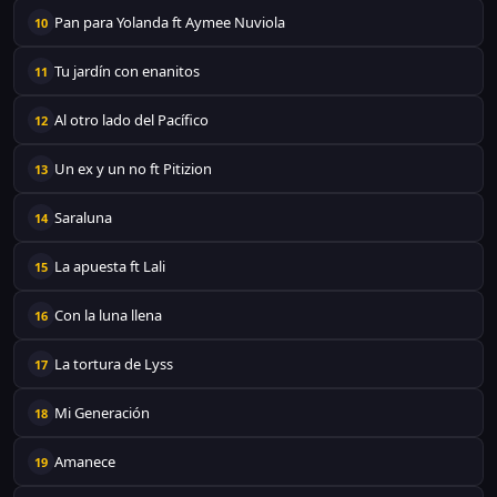
Pan para Yolanda ft Aymee Nuviola
10
Tu jardín con enanitos
11
Al otro lado del Pacífico
12
Un ex y un no ft Pitizion
13
Saraluna
14
La apuesta ft Lali
15
Con la luna llena
16
La tortura de Lyss
17
Mi Generación
18
Amanece
19