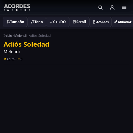
Tamaño
Tono
C↔DO
Scroll
Acordes
Afinador
Inicio
Melendi
Adiós Soledad
Adiós Soledad
Melendi
AditaPi
8