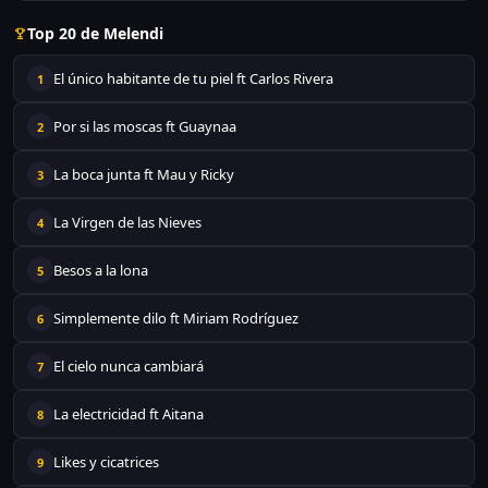
Top 20 de Melendi
El único habitante de tu piel ft Carlos Rivera
1
Por si las moscas ft Guaynaa
2
La boca junta ft Mau y Ricky
3
La Virgen de las Nieves
4
Besos a la lona
5
Simplemente dilo ft Miriam Rodríguez
6
El cielo nunca cambiará
7
La electricidad ft Aitana
8
Likes y cicatrices
9