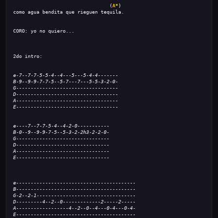
                                 (
A*
)
como agua bendita que rieguen tequila.
CORO: yo no quiero...
2do intro:
e-7--7-7-5-5-4--4---5---5-4-4-------
B-9--9-9-7-7-5--5-7---7---5-5-3-2-0-
G-----------------------------------
D-----------------------------------
A-----------------------------------
E-----------------------------------
e----7--7-7-5-4--4-2-0-----------
B-0--9--9-9-7-5--5-3-2-2h3-2-2-0-
G--------------------------------
D--------------------------------
A--------------------------------
E--------------------------------
e-----------------------------------------
B-----------------------------------------
G-2--2-1----------------------------------
D---------4--2--0-------------2-----2-----
A------------------4--2--0--4---0-4---0-4-
E-----------------------------------------