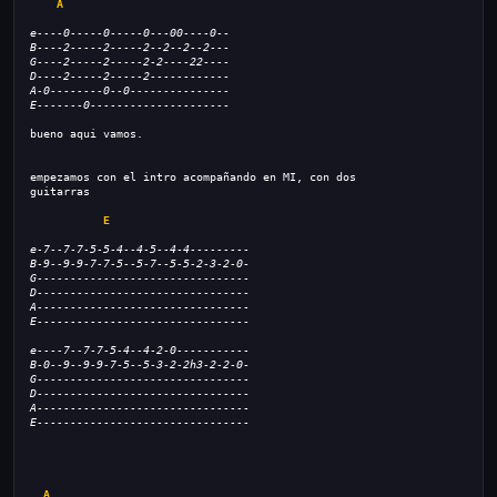
A
e----0-----0-----0---00----0--
B----2-----2-----2--2--2--2---
G----2-----2-----2-2----22----
D----2-----2-----2------------
A-0--------0--0---------------
E-------0---------------------
bueno aqui vamos.
empezamos con el intro acompañando en MI, con dos
guitarras
E
e-7--7-7-5-5-4--4-5--4-4---------
B-9--9-9-7-7-5--5-7--5-5-2-3-2-0-
G--------------------------------
D--------------------------------
A--------------------------------
E--------------------------------
e----7--7-7-5-4--4-2-0-----------
B-0--9--9-9-7-5--5-3-2-2h3-2-2-0-
G--------------------------------
D--------------------------------
A--------------------------------
E--------------------------------
A