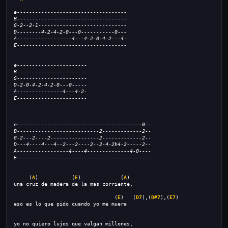
e------------------------------------
B------------------------------------
G-2--2-1-----------------------------
D--------4-2-4-2-0---0-----------0---
A------------------4---4-2-0-4-2---4-
E------------------------------------
e-----------------------
B-----------------------
G-----------------------
D-2-0-4-2-4-2-0---0-----
A---------------4---4-2-
E-----------------------
e-----------------------------------------0--
B---------------------------2-------------2--
G-2---2----2----------------2-------------2--
D---4----4---4--2---2----2--2-4-2h4-2-----2--
A-----------------4----4--------------4-0----
E--------------------------------------------
     (
A
)           (
E
)             (
A
)
una cruz de madera de la mas corriente, 
                                 (
E
)   (
D7
),(
D#7
),(
E7
)         
eso es lo que pido cuando yo me muera
yo no quiero lujos que valgan millones, 