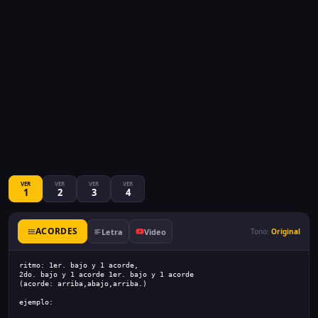
VER
VER
VER
VER
1
2
3
4
ACORDES
Letra
Video
Tono:
Original
ritmo: 1er. bajo y 1 acorde, 
2do. bajo y 1 acorde 1er. bajo y 1 acorde
(acorde: arriba,abajo,arriba.)
ejemplo: