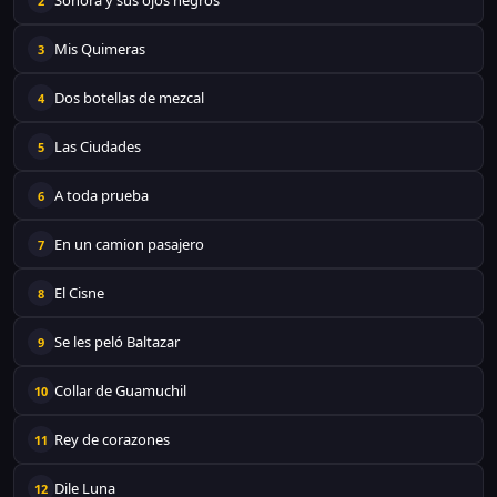
Sonora y sus ojos negros
2
Mis Quimeras
3
Dos botellas de mezcal
4
Las Ciudades
5
A toda prueba
6
En un camion pasajero
7
El Cisne
8
Se les peló Baltazar
9
Collar de Guamuchil
10
Rey de corazones
11
Dile Luna
12