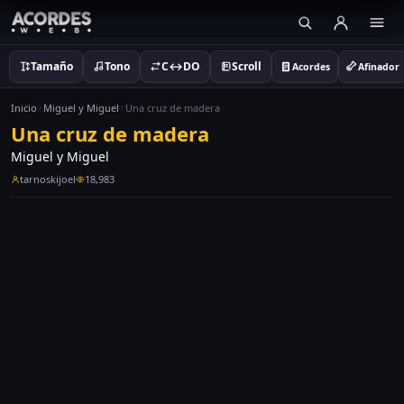
Tamaño
Tono
C↔DO
Scroll
Acordes
Afinador
Inicio
Miguel y Miguel
Una cruz de madera
Una cruz de madera
Miguel y Miguel
tarnoskijoel
18,983