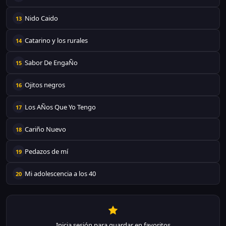
Nido Caido
13
Catarino y los rurales
14
Sabor De EngaÑo
15
Ojitos negros
16
Los AÑos Que Yo Tengo
17
Cariño Nuevo
18
Pedazos de mí
19
Mi adolescencia a los 40
20
Inicia sesión para guardar en favoritos