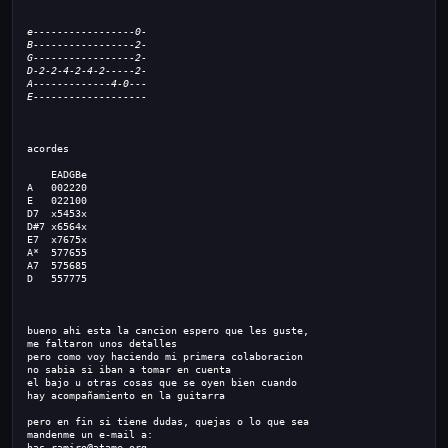
e-----------------0-
B-----------------2-
G-----------------2-
D-2-2-4-2-4-2-----2-
A-------------4-0---
E-------------------
acordes
    EADGBe
A   002220
E   022100
D7  x5453x
D#7 x6564x
E7  x7675x
A*  577655
A7  575685
D   557775
bueno ahi esta la cancion espero que les guste,
me faltaron unos detalles
pero como voy haciendo mi primera colaboracion 
no sabia si iban a tomar en cuenta
el bajo u otras cosas que se oyen bien cuando 
hay acompañamiento en la guitarra
pero en fin si tiene dudas, quejas o lo que sea
mandenme un e-mail a: 
has.ramiro@atame.org