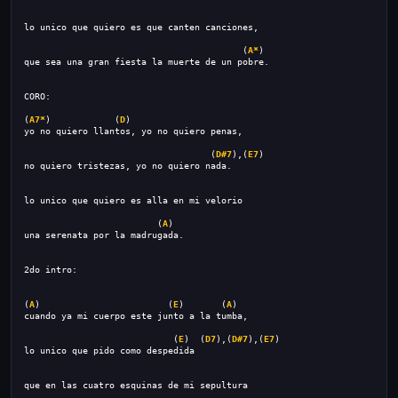
lo unico que quiero es que canten canciones,
                                         (
A*
)
que sea una gran fiesta la muerte de un pobre.
CORO:
(
A7*
)            (
D
)
yo no quiero llantos, yo no quiero penas, 
                                   (
D#7
),(
E7
)
no quiero tristezas, yo no quiero nada.
lo unico que quiero es alla en mi velorio 
                         (
A
)
una serenata por la madrugada.
2do intro:
(
A
)                        (
E
)       (
A
)
cuando ya mi cuerpo este junto a la tumba,
                            (
E
)  (
D7
),(
D#7
),(
E7
)
lo unico que pido como despedida
que en las cuatro esquinas de mi sepultura 