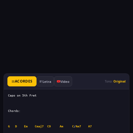
ACORDES
Letra
Video
Tono:
Original
G
D
Em
Cmaj7
C9
Am
C
/
Am7
A7