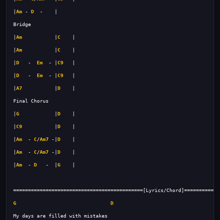
|
Am
 - 
D
|
Am
           |
C
|
Am
           |
C
|
D
   -  
Em
  - |
C9
|
D
   -  
Em
  - |
C9
|
A7
           |
D
|
G
            |
D
|
C9
           |
D
|
Am
  - 
C
/
Am7
 -|
D
|
Am
  - 
C
/
Am7
 -|
D
|
Am
  - 
D
   -  |
G
G
D