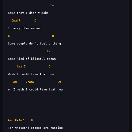
Em
Cmaj7
D
G
D
Em
Cmaj7
D
Am
C
/
Am7
C9
Am
C
/
Am7
D