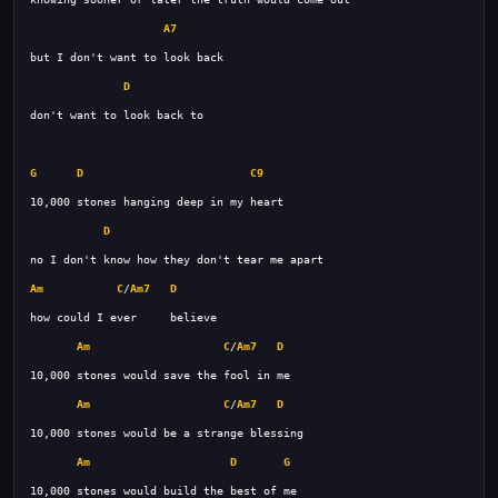
A7
D
G
D
C9
D
Am
C
/
Am7
D
Am
C
/
Am7
D
Am
C
/
Am7
D
Am
D
G