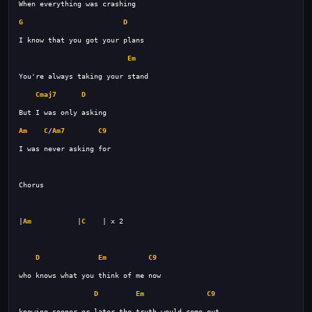
G
D
Em
Cmaj7
D
Am
C
/
Am7
C9
|
Am
           |
C
D
Em
C9
D
Em
C9