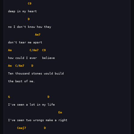
C9
D
Am7
Am
C
/
Am7
C9
Am
C
/
Am7
D
G
D
Em
Cmaj7
D