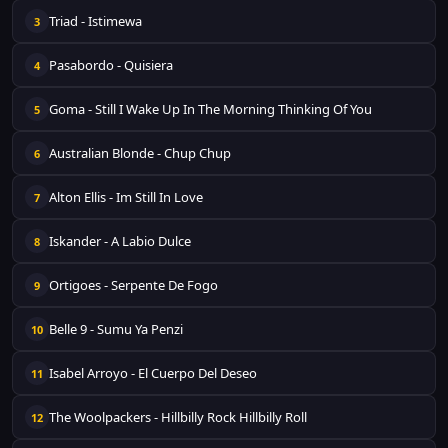
Triad - Istimewa
3
Pasabordo - Quisiera
4
Goma - Still I Wake Up In The Morning Thinking Of You
5
Australian Blonde - Chup Chup
6
Alton Ellis - Im Still In Love
7
Iskander - A Labio Dulce
8
Ortigoes - Serpente De Fogo
9
Belle 9 - Sumu Ya Penzi
10
Isabel Arroyo - El Cuerpo Del Deseo
11
The Woolpackers - Hillbilly Rock Hillbilly Roll
12