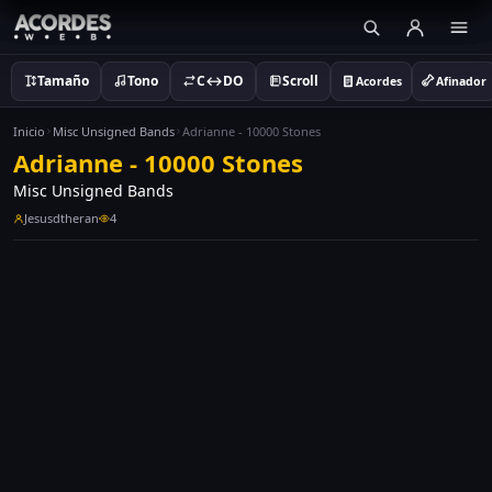
Tamaño
Tono
C↔DO
Scroll
Acordes
Afinador
Inicio
Misc Unsigned Bands
Adrianne - 10000 Stones
Adrianne - 10000 Stones
Misc Unsigned Bands
Jesusdtheran
4