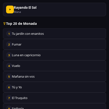
Rayando El Sol
Mana
Top 20 de Monada
Tu jardín con enanitos
1
Fumar
2
Luna en capricornio
3
Vuelo
4
Mañana sin vos
5
Tú y Yo
6
El Truquito
7
Sinfonía
8