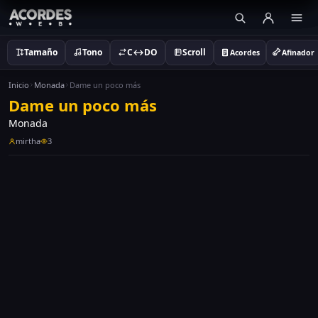
Tamaño
Tono
C↔DO
Scroll
Acordes
Afinador
Inicio
Monada
Dame un poco más
Dame un poco más
Monada
mirtha
3