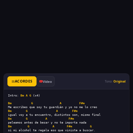
ACORDES
Video
Tono:
Original
Intro: 
Bm
A
G
 (x4)
Bm
G
A
F#m
Me escribes que soy tu guardián y yo no me lo creo
Bm
G
A
F#m
igual voy a tu encuentro, distintos son, mismo final
Bm
G
A
F#m
peleamos antes de besar y no te importa nada
Bm
G
A
F#m
G
si mi alcohol te regala eso que viniste a buscar.