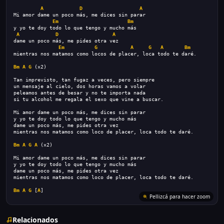
A
D
A
Mi amor dame un poco más, me dices sin parar
Em
Bm
y yo te doy todo lo que tengo y mucho más
A
D
A
dame un poco más, me pides otra vez
Em
G
A
G
A
Bm
mientras nos matamos como locos de placer, loca todo te daré.
Bm
A
G
 (x2)
Tan imprevisto, tan fugaz a veces, pero siempre
un mensaje al cielo, dos horas vamos a volar
peleamos antes de besar y no te importa nada
si tu alcohol me regala el sexo que vine a buscar.
Mi amor dame un poco más, me dices sin parar
y yo te doy todo lo que tengo y mucho más
dame un poco más, me pides otra vez
mientras nos matamos como loco de placer, loca todo te daré.
Bm
A
G
A
 (x2)
Mi amor dame un poco más, me dices sin parar
y yo te doy todo lo que tengo y mucho más
dame un poco más, me pides otra vez
mientras nos matamos como loco de placer, loca todo te daré.
Bm
A
G
 [
A
]
Pellizcá para hacer zoom
Relacionados