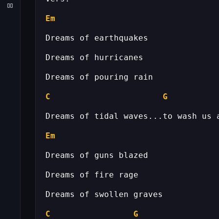
Em
C
G
Em
C
G