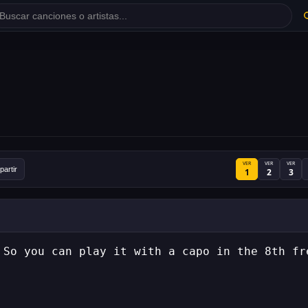
VER
VER
VER
artir
1
2
3