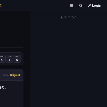
Login
PUBLICIDAD
VER
VER
VER
4
5
6
Tono:
Original