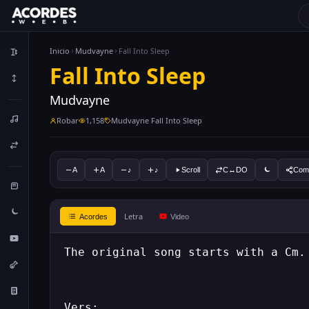
Inicio
Mudvayne
Fall Into Sleep
Fall Into Sleep
Mudvayne
Robar
1,158
Mudvayne Fall Into Sleep
A
A
♪
♪
Scroll
C↔DO
Comp
Letra
Acordes
Video