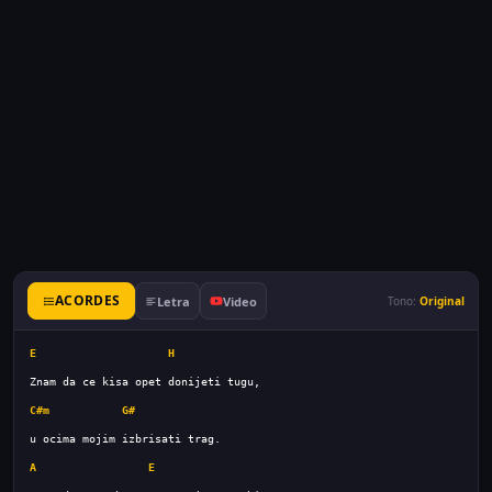
ACORDES
Letra
Video
Tono:
Original
E
H
C#m
G#
A
E