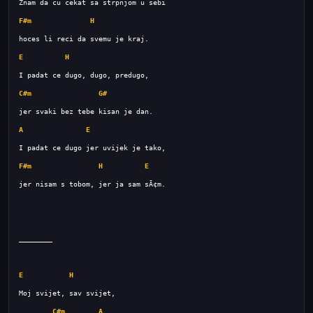
F#m
H
E
H
C#m
G#
A
E
F#m
H
E
E
H
C#m
A