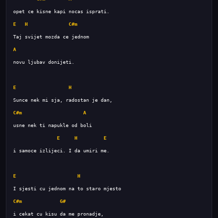
E
H
C#m
A
E
H
C#m
A
E
H
E
E
H
C#m
G#