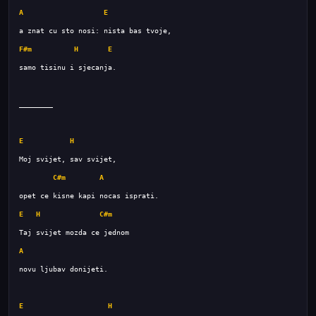
A
E
F#m
H
E
E
H
C#m
A
E
H
C#m
A
E
H