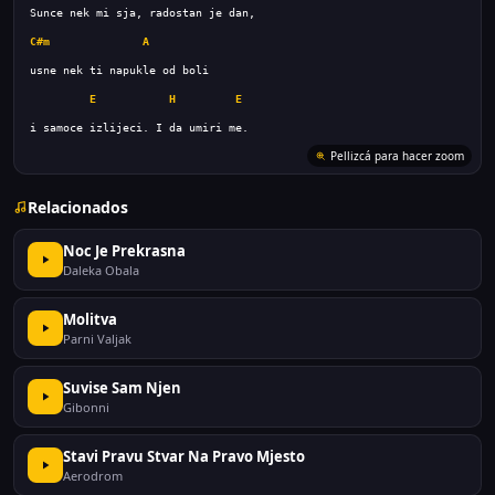
C#m
A
E
H
E
Pellizcá para hacer zoom
Relacionados
Noc Je Prekrasna
Daleka Obala
Molitva
Parni Valjak
Suvise Sam Njen
Gibonni
Stavi Pravu Stvar Na Pravo Mjesto
Aerodrom