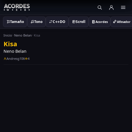
Tamaño
Tono
C↔DO
Scroll
Acordes
Afinador
Inicio
Neno Belan
Kisa
Kisa
Neno Belan
Andresg106
4