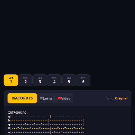
VER
VER
VER
VER
VER
VER
1
2
3
4
5
6
ACORDES
Letra
Video
Tono:
Original
INTRODUÇÃO:  
e|
---------------------
|
------------------
|
b
---------------------
|
------------------
|
g
--------
0~
---
0
---
0
---
|
------------------
|
D|
---
2
-
2
----
2
----
2
-----
|
---
2
---
2
----
2
---
2
-
|
A|
---------------------
|
-
3
---
3
----
2
---
2
---
|