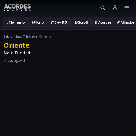
Tamaño
Tono
C↔DO
Scroll
Acordes
Afinador
Inicio
Neto Trindade
Oriente
Oriente
Neto Trindade
luuciagb
2