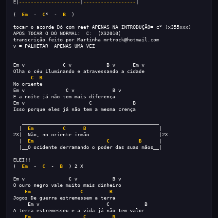
E|
---------------------
|
------------------
|
(  
Em
  -  
C
*  -  
B
  )
tocar o acorde Dó com reef APENAS NA INTRODUÇÃO= c* (x355xxx) 
APÓS TOCAR O DÓ NORMAL:  C:  (X32010)
transcrição feito por Martinha mrtrock@hotmail.com
v = PALHETAR  APENAS UMA VEZ
Em v             C v            B v      Em v
Olha o céu iluminando e atravessando a cidade
C
B
No oriente
Em v              C v             B v 
E a noite já não tem mais diferença
Em v                      C              B  
Isso porque eles já não tem a mesma crença
   _______________________________________________
  |  
Em
C
B
                         |
2X|  Não, no oriente irmão                        |2X
  |  
Em
C
B
      | 
  |__O ocidente derramando o poder das suas mãos__| 
ELEI!!
(  
Em
  -  
C
  -  
B
  ) 2 X
Em v               C v            B v  
O ouro negro vale muito mais dinheiro
Em
C
B
Jogos De guerra estremessem a terra
     Em v                       C            B
A terra estremesseu e a vida já não tem valor
Em
C
B