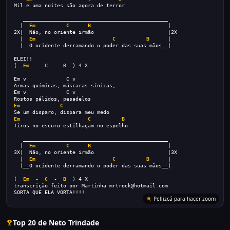
Mil e uma noites são agora de terror
   _______________________________________________
  |  
Em
C
B
                         |
2X|  Não, no oriente irmão                        |2X
  |  
Em
C
B
      | 
  |__O ocidente derramando o poder das suas mãos__|
ELEI!!
(  
Em
  -  
C
  -  
B
  ) 4 X
Em v             C v
Armas químicas, máscaras sínicas,
Em v             C v
Rostos pálidos, pesadelos
Em
C
Se um disparo, dispara meu medo
Em
C
B
Tiros no escuro estilhaçam no espelho
   _______________________________________________
  |  
Em
C
B
                         |
3X|  Não, no oriente irmão                        |3X
  |  
Em
C
B
      | 
  |__O ocidente derramando o poder das suas mãos__|
(  
Em
  -  
C
  -  
B
  ) 4 X
transcrição feito por Martinha mrtrock@hotmail.com
SORTA QUE ELA VORTA!!!!
Pellizcá para hacer zoom
Top 20 de Neto Trindade