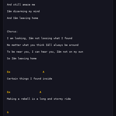
Em
A
Em
A
G