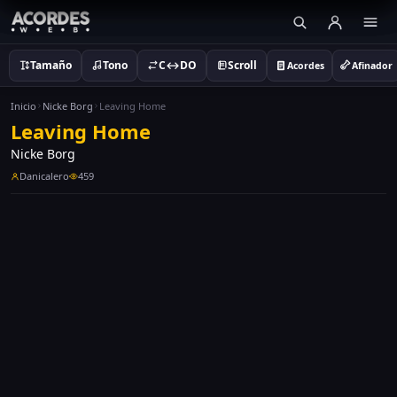
Tamaño
Tono
C↔DO
Scroll
Acordes
Afinador
Inicio
Nicke Borg
Leaving Home
Leaving Home
Nicke Borg
Danicalero
459