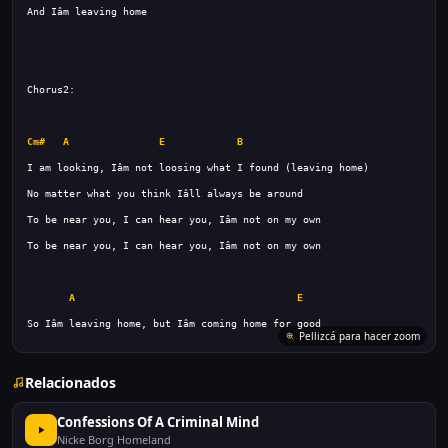
Cm#
A
E
B
A
E
So Iâm leaving home, but Iâm coming home for good
Pellizcá para hacer zoom
Relacionados
Confessions Of A Criminal Mind
Nicke Borg Homeland