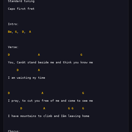
Bm
, 
G
,  
D
,  
A
D
A
G
D
A
D
A
G
D
A
G
G
G