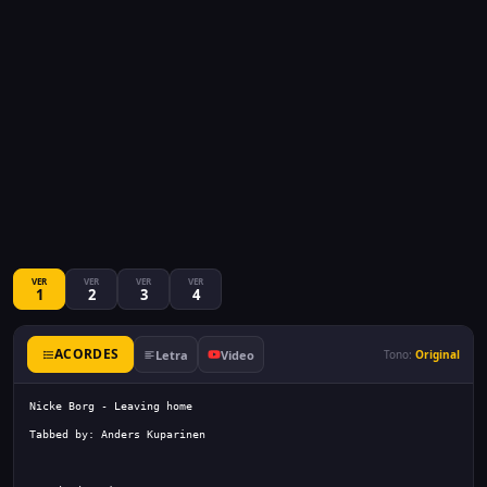
VER
VER
VER
VER
1
2
3
4
ACORDES
Letra
Video
Tono:
Original