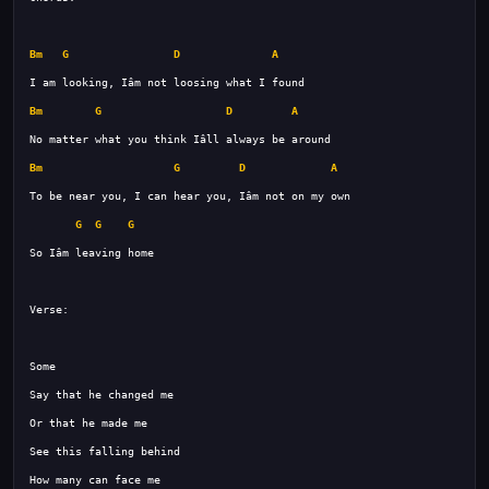
Bm
G
D
A
Bm
G
D
A
Bm
G
D
A
G
G
G