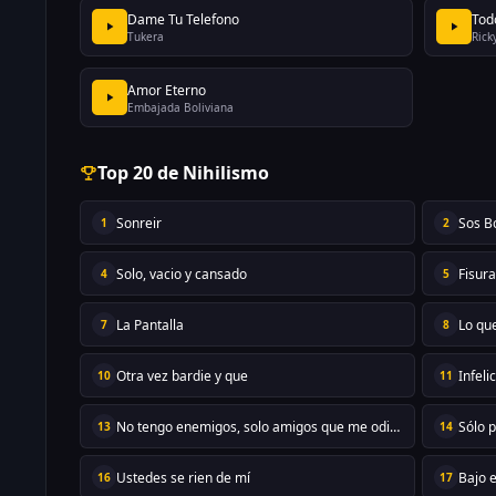
Dame Tu Telefono
Tod
Tukera
Rick
Amor Eterno
Embajada Boliviana
Top 20 de Nihilismo
Sonreir
Sos B
1
2
Solo, vacio y cansado
Fisur
4
5
La Pantalla
Lo qu
7
8
Otra vez bardie y que
Infeli
10
11
No tengo enemigos, solo amigos que me odian
Sólo 
13
14
Ustedes se rien de mí
Bajo e
16
17