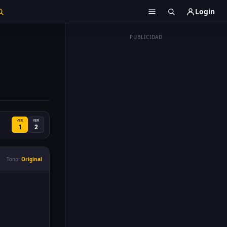
Login
PUBLICIDAD
VER
VER
1
2
Tono:
Original