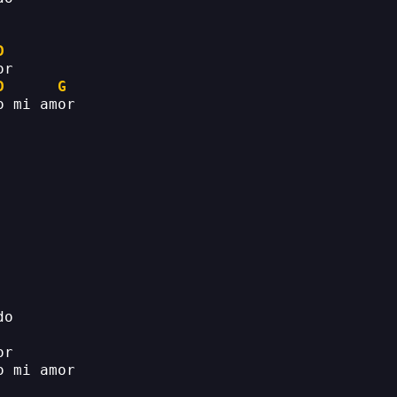
D
or
D
G
o mi amor
do
or
o mi amor