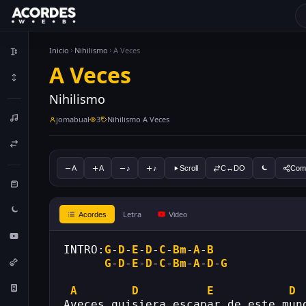
Inicio
Nihilismo
A Veces
A Veces
Nihilismo
jomabual
3
Nihilismo A Veces
A
A
♪
♪
Scroll
C↔DO
Comp
Letra
Acordes
Video
INTRO:
G
-
D
-
E
-
D
-
C
-
Bm
-
A
-
B
G
-
D
-
E
-
D
-
C
-
Bm
-
A
-
D
-
G
A
D
E
D
Aveces quisiera escapar de este mun