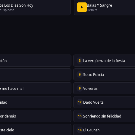
os Los Dias Son Hoy
Balas Y Sangre
y Espinosa
Flemita
otón
La vergüenza de la fiesta
3
a
Sucio Policía
6
e me hace mal
Volverás
9
cidad
Dado Vuelta
12
por demás
Sonriendo sin felicidad
15
ste cielo
El Grunsh
18