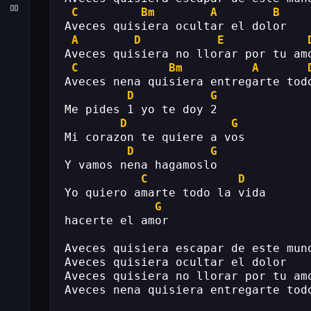
C
Bm
A
B
Aveces quisiera ocultar el dolor
A
D
E
Aveces quisiera no llorar por tu am
C
Bm
A
Aveces nena quisiera entregarte tod
D
G
Me pides 1 yo te doy 2
D
G
Mi corazon te quiere a vos
D
G
Y vamos nena hagamoslo
C
D
Yo quiero amarte todo la vida
G
hacerte el amor
Aveces quisiera escapar de este mun
Aveces quisiera ocultar el dolor
Aveces quisiera no llorar por tu am
Aveces nena quisiera entregarte tod