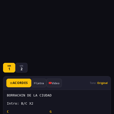
VER
VER
1
2
ACORDES
Letra
Video
Tono:
Original
BORRACHIN DE LA CIUDAD
Intro: B/C X2
C
G