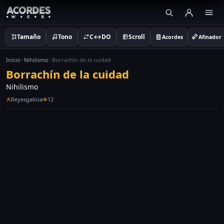
Tamaño
Tono
C↔DO
Scroll
Acordes
Afinador
Inicio
Nihilismo
Borrachín de la cuidad
Borrachín de la cuidad
Nihilismo
Reyesgalicia
12